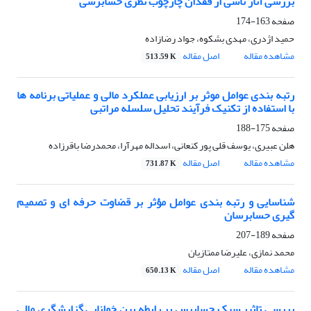
بررسی آثار ناشی از فقدان چارچوب نظری حسابرسی
صفحه
163-174
حمید اژدری، مهدی بشکوه، جواد رضازاده
مشاهده مقاله
اصل مقاله
513.59 K
رتبه بندی عوامل موثر بر ارزیابی عملکرد مالی و عملیاتی برنامه ها
با استفاده از تکنیک فرآیند تحلیل سلسله مراتبی
صفحه
175-188
هلن عبیری، یوسف قلی پور کنعانی، اسداله مهرآرا، محمدرضا باقرزاده
مشاهده مقاله
اصل مقاله
731.87 K
شناسایی و رتبه بندی عوامل مؤثر بر قضاوت حرفه ای و تصمیم
گیری حسابرسان
صفحه
189-207
محمد نمازی، علیرضا ممتازیان
مشاهده مقاله
اصل مقاله
650.13 K
بررسی تاثیر سبک حسابرس بر رابطه بین خوانایی گزارشگری مالی