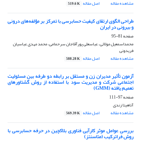
مشاهده مقاله
اصل مقاله
519.6 K
طراحی الگوی ارتقای کیفیت حسابرسی با تمرکز بر مؤلفه‌های درونی
و بیرونی در ایران
صفحه
81-95
محمداسمعیل مولائی، عباسعلی پورآقاجان سرحمامی، محمد مهدی عباسیان
فریدونی
مشاهده مقاله
اصل مقاله
588.28 K
آزمون تأثیر مدیران زن و مستقل بر رابطه دو طرفه بین مسئولیت
اجتماعی شرکت و مدیریت سود با استفاده از روش گشتاورهای
تعمیم یافته (GMM)
صفحه
97-111
آناهیتا زندی
مشاهده مقاله
اصل مقاله
569.39 K
بررسی عوامل موثر کارآیی فناوری بلاکچین در حرفه حسابرسی با
روش فراترکیب (متاسنتز)