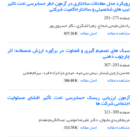
رویکرد مدل معادلات ساختاری در آزمون خطر حسابرسی تحت تاثیر
تیپ های شخصیتی و ساختارحاکمیت شرکتی
صفحه
275-291
رادمان ملیحی شجاع، زهرا لشگری، نگار خسروی پور
مشاهده مقاله
اصل مقاله
837.56 K
سبک های تصمیم گیری و قضاوت در برآورد ارزش منصفانه؛ اثر
چارچوب ذهنی
صفحه
293-307
محسن ارچین لیسار، بهمن بنی مهد، مهدی مرادزاده فرد، بهرام همتی
مشاهده مقاله
اصل مقاله
586.08 K
آزمون ارزیابی ریسک حسابرسی تحت تأثیر افشای مسئولیت
اجتماعی شرکت ها
صفحه
309-321
مریم فریدی مایوان، دکتر علیرضا مومنی، عبدالکریم مقدم
مشاهده مقاله
اصل مقاله
513.78 K