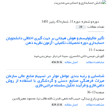
دوره و شماره:
دوره 11، شماره 43، پاییز 1401
تعداد مقالات:
24
تأثیر ماکیاولیسم و هوش هیجانی بر جهت گیری اخلاقی دانشجویان
حسابداری دوره تحصیلات تکمیلی : آزمون نظریه ذهن
صفحه
1-11
کورش عیسی خانی خانسری، سینا خردیار، بهمن بنی مهد
مشاهده مقاله
اصل مقاله
456.91 K
شناسایی و رتبه بندی عوامل موثر در تسهیم منابع مالی سازمان
میراث فرهنگی، صنایع دستی و گردشگری با استفاده از روش
دلفی فازی و فرآیند تحلیل سلسله مراتبی فازی
صفحه
13-36
مهدی زارع بیدکی، حبیب اله نخعی، قدرت الله طالب نیا، محمود معین‌الدین
مشاهده مقاله
اصل مقاله
829.11 K