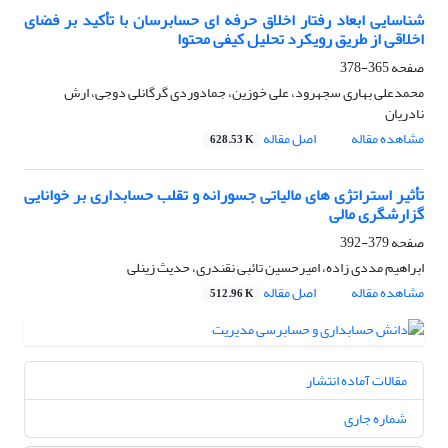
شناسایی ابعاد رفتار اخلاق حرفه ای حسابرسان با تأکید بر فضای
اخلاقی از طریق رویکرد تحلیل کیفی محتوا
صفحه
365-378
محمدعلی بهاری سجهرود، علی خوزین، جمادوردی گرگانلی دوجی، ارش
نادریان
مشاهده مقاله
اصل مقاله
628.53 K
تأثیر استراتژی های مالیاتی جسورانه و تقلب حسابداری بر خوانایی
گزارشگری مالی
صفحه
379-392
ابراهیم مددی زاده، امیرحسین تائبی نقندری، حدیث زینلی
مشاهده مقاله
اصل مقاله
512.96 K
مقالات آماده انتشار
شماره جاری