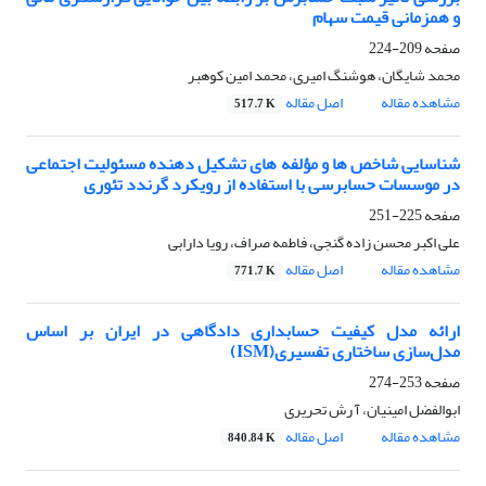
و همزمانی قیمت سهام
صفحه
209-224
محمد شایگان، هوشنگ امیری، محمد امین کوهبر
مشاهده مقاله
اصل مقاله
517.7 K
شناسایی شاخص ها و مؤلفه های تشکیل دهنده مسئولیت اجتماعی
در موسسات حسابرسی با استفاده از رویکرد گرندد تئوری
صفحه
225-251
علی اکبر محسن زاده گنجی، فاطمه صراف، رویا دارابی
مشاهده مقاله
اصل مقاله
771.7 K
ارائه مدل کیفیت حسابداری دادگاهی در ایران بر اساس
مدل‌سازی ساختاری تفسیری(ISM)
صفحه
253-274
ابوالفضل امینیان، آ رش تحریری
مشاهده مقاله
اصل مقاله
840.84 K