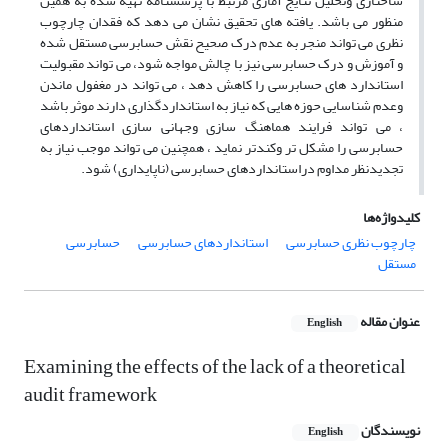
ساختاری وتحلیل نتایج آماری مرتبط با پرسشنامه تهیه شده به همین
منظور می باشد. یافته های تحقیق نشان می دهد که فقدان چارچوب
نظری می تواند منجر به عدم درک صحیح نقش حسابرسی مستقل شده
و آموزش و درک حسابرسی نیز با چالش مواجه شود، می تواند مقبولیت
استاندارد های حسابرسی را کاهش دهد ، می تواند در مغفول ماندن
وعدم شناسایی حوزه هایی که نیاز به استانداردگذاری دارند موثر باشد
، می تواند فرایند هماهنگ سازی وجهانی سازی استانداردهای
حسابرسی را مشکل تر وکندتر نماید ، همچنین می تواند موجب نیاز به
تجدیدنظر مداوم دراستانداردهای حسابرسی (ناپایداری) شود.
کلیدواژه‌ها
چارچوب نظری حسابرسی
استانداردهای حسابرسی
حسابرسی
مستقل
عنوان مقاله
English
Examining the effects of the lack of a theoretical
audit framework
نویسندگان
English