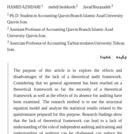
1
2
3
HAMID AZHDARI
mehdi beshkooh
Javad Rezazadeh
1
Ph.D. Student in Accounting, Qazvin Branch, Islamic Azad University,
Qazvin, Iran.
2
Assistant Professor of Accounting, Qazvin Branch, Islamic Azad
University, Qazvin, Iran.
3
Associate Professor of Accounting, Tarbiat modares University, Tehran,
Iran.
چکیده
English
The purpose of this article is to explore the effects and
disadvantages of the lack of a theoretical audit framework.
Considering that no general agreement has been reached on a
theoretical framework so far, the necessity of a theoretical
framework as well as the effects of its absence for auditing have
been examined. The research method is to use the structural
equation model and analyze the statistical results related to the
questionnaire prepared for this purpose. Research findings show
that the lack of theoretical framework can lead to a lack of
understanding of the role of independent auditing and training and
understanding of auditing can be challenged, can reduce the