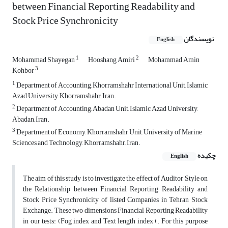
between Financial Reporting Readability and
Stock Price Synchronicity
نویسندگان
English
1
2
Mohammad Shayegan
Hooshang Amiri
Mohammad Amin
3
Kohbor
1
Department of Accounting, Khorramshahr International Unit, Islamic
Azad University, Khorramshahr, Iran.
2
Department of Accounting, Abadan Unit, Islamic Azad University,
Abadan, Iran.
3
Department of Economy, Khorramshahr Unit, University of Marine
Sciences and Technology, Khorramshahr, Iran.
چکیده
English
The aim of this study is to investigate the effect of Auditor Style on
the Relationship between Financial Reporting Readability and
Stock Price Synchronicity of listed Companies in Tehran Stock
Exchange. These two dimensions Financial Reporting Readability
in our tests: (Fog index and Text length index (. For this purpose