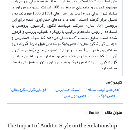
متن استفاده شده است. بدین منظور سه (3) فرضیه برای بررسی این
موضوع تدوین و داده‏های مربوط به 108 شرکت عضو بورس اوراق
بهادار تهران برای دوره‌ زمانی بین سال‌های 1391 تا 1398 مورد تجزیه و
تحلیل قرار گرفته است. . تعداد داده‌های جمع‌آوری شده برای این
پژوهش 864 سال- شرکت می‌باشد الگوی رگرسیون پژوهش با
استفاده از روش داده‌های ترکیبی با رویکرد تلفیقی، بررسی و آزمون
شده است. نتایج بدست آمده نشان می‌دهد که سبک حسابرس و
خوانایی گزارشگری مالی (شاخص فوگ و شاخص طول متن) تأثیر منفی و
معناداری بر همزمانی قیمت سهام دارد. همچنین نتایج پژوهش حاکی از
آن است که سبک حسابرس تاثیر منفی و معناداری بر رابطه بین خوانایی
گزارشگری مالی (شاخص فوگ و شاخص طول متن) و همزمانی قیمت
سهام دارد.
کلیدواژه‌ها
"همزمانی قیمت سهام"
"سبک حسابرس"
"خوانایی گزارشگری مالی"
" شاخص فوگ "
" شاخص طول متن"
عنوان مقاله
English
The Impact of Auditor Style on the Relationship