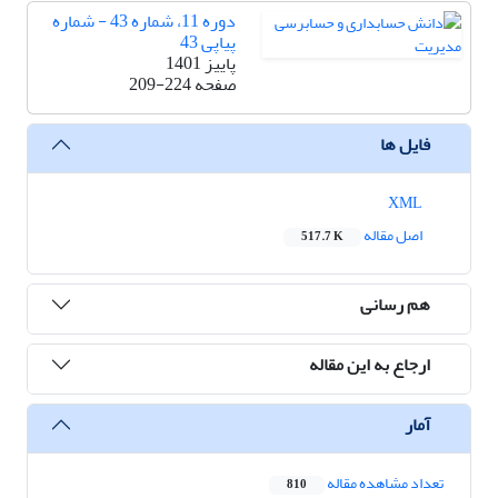
دوره 11، شماره 43 - شماره
پیاپی 43
پاییز 1401
صفحه
209-224
فایل ها
XML
اصل مقاله
517.7 K
هم رسانی
ارجاع به این مقاله
آمار
تعداد مشاهده مقاله
810