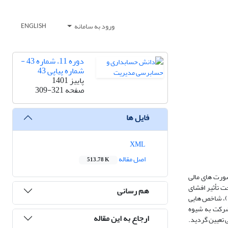
ورود به سامانه
ENGLISH
دوره 11، شماره 43 -
شماره پیاپی 43
پاییز 1401
صفحه
309-321
فایل ها
XML
اصل مقاله
513.78 K
ورت های مالی
 تأثیر افشای
هم رسانی
مسئولیت اجتماعی شرکت ها است. بدین منظور از معیارهای انحراف از استانداردها و قوانین، ابعاد مختلف مسئولیت اجتماعی مبتنی بر روش کارول (2004،114؛ 1991،21)، شاخص هایی
نظر گرفته شد. این پژوهش با 87 شرکت نمونه و در بازه زمانی 7 ساله 1397-1391 شامل 609 سال- شرکت به شیوه
ارجاع به این مقاله
اتبی(AHP) اهمیت معیارهای خطر حسابرسی تعیین گردید.