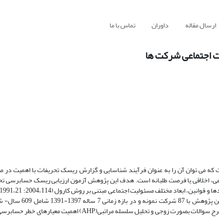
ارسال مقاله
داوران
تماس با ما
ت اجتماعی شرکت ها
که می توان آن را به عنوان فرآیند شناسایی و گزارش ریسک تحریفات با اهمیت در ص
ی، اخلاقی یا فرصت طلبانه است. هدف این پژوهش آزمون ارزیابی ریسک حسابرسی تحت
برای ابعاد اقتصادی ، قانونی ، اخلاقی ، محیطی و اجتماعی در 
توصیفی- همبستگی با اجرای الگوی رگرسیون چند متغیره انجام شد. سپس با طرح سوالات بصورت زوجی و تحلیل سلسله مر