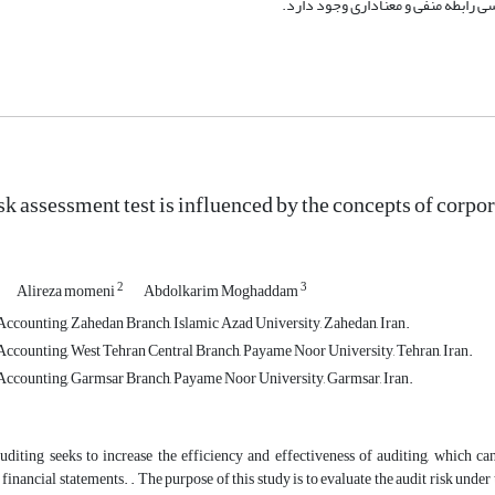
رابطه منفی و معناداری وجود دارد.
sk assessment test is influenced by the concepts of corpor
2
3
Alireza momeni
Abdolkarim Moghaddam
ccounting, Zahedan Branch, Islamic Azad University, Zahedan, Iran.
ccounting, West Tehran Central Branch, Payame Noor University, Tehran, Iran.
ccounting, Garmsar Branch, Payame Noor University, Garmsar, Iran.
diting seeks to increase the efficiency and effectiveness of auditing, which can
 financial statements. . The purpose of this study is to evaluate the audit risk under