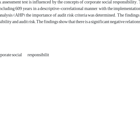
k assessment test is influenced by the concepts of corporate social responsibility
cluding 609 years, in a descriptive-correlational manner, with the implementation
analysis (AHP), the importance of audit risk criteria was determined. The findings 
ibility and audit risk.The findings show that there is a significant negative relation
porate social
responsibilit