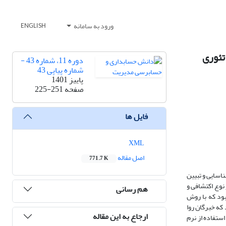
ورود به سامانه
ENGLISH
تئوری
دوره 11، شماره 43 -
شماره پیاپی 43
پاییز 1401
صفحه
225-251
فایل ها
XML
اصل مقاله
771.7 K
اسایی و تبیین
وع اکتشافی و
هم رسانی
ود که با روش
 شد که خبرگان روا
ارجاع به این مقاله
ستفاده از نرم