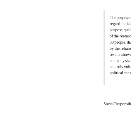
The purpose o
regard, the i
purpose; quali
of the resear
30 people. da
by the relia
results showe
company size,
controls, vol
political con
Social Responsib