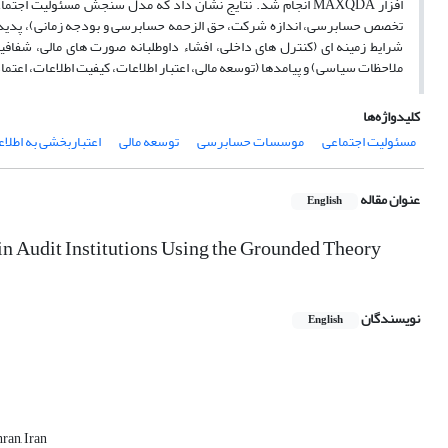
افزار MAXQDA انجام شد. نتایج نشان داد که مدل سنجش مسئول
تخصص حسابرسی، اندازه شرکت، حق الزحمه حسابرسی و بودجه زمانی)، پدیده ها
شرایط زمینه ای (کنترل های داخلی، افشاء داوطلبانه صورت های مالی، شفا
ملاحظات سیاسی) و پیامدها (توسعه مالی، اعتبار اطلاعات، کیفیت اطلاعات، اعتم
کلیدواژه‌ها
مسئولیت اجتماعی
موسسات حسابرسی
توسعه مالی
اعتباربخشی به اطلاع
عنوان مقاله
English
 in Audit Institutions Using the Grounded Theory
نویسندگان
English
ran, Iran