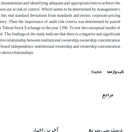
l misstatement and identifying adequate and appropriate tests to achieve the
uctures are at risk of control. Which seems to be determined by management's
 this end, standard deviations from standards and norms, corporate pricing
y. Then, the importance of audit risk criteria was determined by paired
 in Tehran Stock Exchange in the year 1396. To test the conceptual model of
The findings of the study indicate that there is a negative and significant
tive relationship between institutional ownership, ownership concentration,
n board independence, institutional ownership, and ownership concentration
e above relationships.
کلیدواژه‌ها
English
مراجع
دسترسی سریع
آخرین اخبار