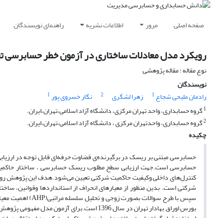
صفحه اصلی
مرور
اطلاعات نشریه
راهنمای نویسندگان
رویکرد مدل معادلات ساختاری در آزمون خطر حسابرسی ت
نوع مقاله : مقاله پژوهشی
نویسندگان
1
2
1
رادمان ملیحی شجاع
زهرا لشگری
نگار خسروی پور
1
گروه حسابداری، واحد تهران مرکزی، دانشگاه آزاد اسلامی،تهران،ایران.
2
گروه حسابداری، واحدتهران مرکزی ، دانشگاه آزاد اسلامی،تهران،ایران.
چکیده
حسابرسی مبتنی بر ریسک در برگیرنده‌ی قضاوت حرفه‌ای قابل توجه در ارزیا
حسابرسی است.جهت ارزیابی سطح مطلوب ریسک حسابرسی ، ساختار حاکمی
کنترل‌های داخلی وکیفیت حاکمیت شرکتی تعیین می‌شود.هدف این پژوهش روی
شرکتی است. بدین منظور از معیارهای انحراف از استانداردها وقوانین، ساخ
سپس با طرح سوالات
بورس اوراق بهادار تهران در سال 1396 است.برای