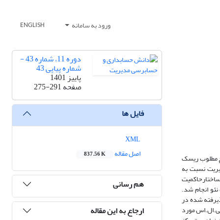
ورود به سامانه
ENGLISH
دوره 11، شماره 43 -
شماره پیاپی 43
پاییز 1401
صفحه
275-291
فایل ها
XML
اصل مقاله
837.56 K
طح مطلوب ریسک
ریت نسبت به
ساختارحاکمیت
هم رسانی
نئو انجام شد.
 های پذیرفته شده در
ارجاع به این مقاله
ارت پی.ال.اس مورد