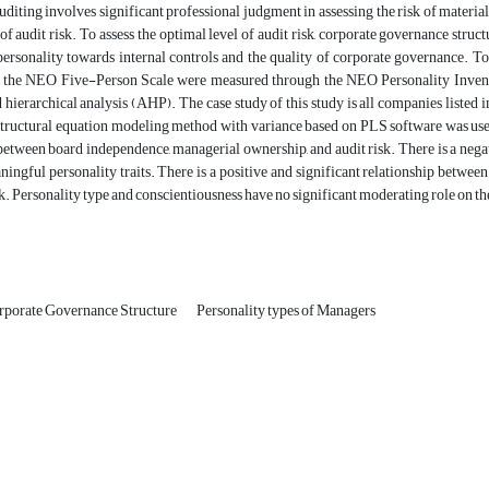
diting involves significant professional judgment in assessing the risk of materia
 of audit risk. To assess the optimal level of audit risk, corporate governance str
personality towards internal controls and the quality of corporate governance. To
d the NEO Five-Person Scale were measured through the NEO Personality Inventor
 hierarchical analysis (AHP). The case study of this study is all companies listed
structural equation modeling method with variance based on PLS software was used. 
between board independence, managerial ownership, and audit risk. There is a nega
ngful personality traits. There is a positive and significant relationship betwee
sk. Personality type and conscientiousness have no significant moderating role on th
rporate Governance Structure
Personality types of Managers