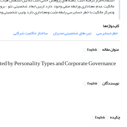
استفاده قرار گرفته است. یافته های پژوهش حاکی است که بین استقلال هیات م
مالکیت عدم معناداری ورابطه منفی وجود دارد.ازبین ابعاد شخصیتی نئو ؛ برون
وتمرکز مالکیت با خطر حسابرسی رابطه مثبت ومعناداری دارد.وتیپ شخصیتی وجد
کلیدواژه‌ها
خطرحسابرسی
تیپ های شخصیتی مدیران
ساختار حاکمیت شرکتی
عنوان مقاله
English
cted by Personality Types and Corporate Governance
نویسندگان
English
چکیده
English