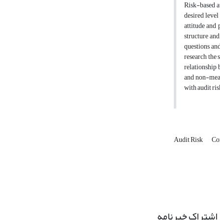
Risk-based au
desired level
attitude and 
structure an
questions and
research the 
relationship 
and non-meani
with audit ri
Audit Risk
Co
اشتراک خبرنامه