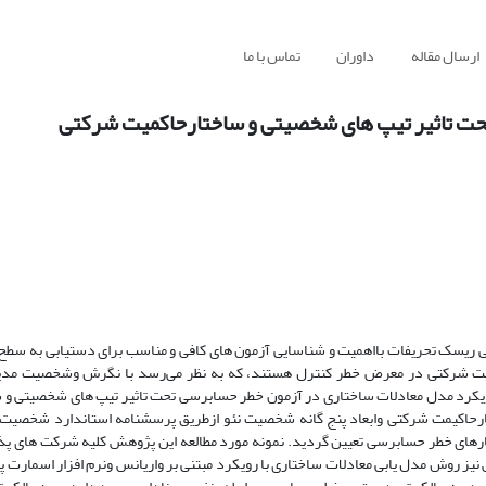
ارسال مقاله
داوران
تماس با ما
حت تاثیر تیپ های شخصیتی و ساختارحاکمیت شرکتی
بی ریسک تحریفات بااهمیت و شناسایی آزمون های کافی و مناسب برای دستیابی به س
ت شرکتی در معرض خطر کنترل هستند، که به نظر می‌رسد با نگرش وشخصیت مدی
کرد مدل معادلات ساختاری در آزمون خطر حسابرسی تحت تاثیر تیپ های شخصیتی و 
تارحاکیمت شرکتی وابعاد پنج گانه شخصیت نئو ازطریق پرسشنامه استاندارد شخصیت 
 بصورت زوجی و تحلیل سلسله مراتبی(AHP) اهمیت معیارهای خطر حسابرسی تعیین گردید. نمونه مورد مطالعه این پژوهش کلیه شرکت
 آزمون مدل مفهومی پژوهش نیز روش مدل یابی معادلات ساختاری با رویکرد مبتنی بر واریانس ونرم افزار اسم