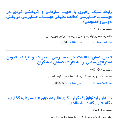
رابطه سبک رهبری با هویت سازمانی و اثربخشی فردی در
موسسات حسابرسی (مطالعه تطبیقی موسسات حسابرسی در بخش
دولتی و خصوصی)
صفحه
335-353
طاهره خسروآبادی، بهمن بنی مهد، زهرا پورزمانی
مشاهده مقاله
اصل مقاله
1 M
تبیین نقش اطلاعات در حسابرسی مدیریت و فرایند تدوین
استراتژی مبتنی بر ساختار شبکه‌های کنشگران
صفحه
355-369
محمد حسین حسینقلی نژاد، هاشم نیکومرام، بهمن بنی مهد
مشاهده مقاله
اصل مقاله
882.56 K
بازنمایی ایدئولوژیک گزارشگری مالی صندوق های سرمایه گذاری با
نگاه تحلیل گفتمان انتقادی
صفحه
371-378
علیرضا بادکوبه هزاوه، علی اسماعیل زاده مقری