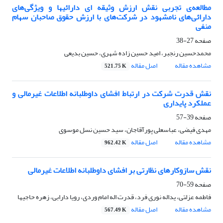
مطالعه‌ی تجربی نقش ارزش وثیقه ای دارائیها و ویژگی‌های
دارائی‌های نامشهود در شرکت‌‌های با ارزش حقوق صاحبان سهام
منفی
صفحه
27-38
محمدحسین رنجبر، امید حسین زاده شهری، حسین بدیعی
مشاهده مقاله
اصل مقاله
521.75 K
نقش قدرت شرکت در ارتباط افشای داوطلبانه اطلاعات غیرمالی و
عملکرد پایداری
صفحه
39-57
مهدی فیضی، عباسعلی پورآقاجان، سید حسین نسل موسوی
مشاهده مقاله
اصل مقاله
962.42 K
نقش سازوکارهای نظارتی بر افشای داوطلبانه اطلاعات غیرمالی
صفحه
59-70
فاطمه عزلتی، یداله نوری فرد، قدرت اله امام وردی، رویا دارابی، زهره حاجیها
مشاهده مقاله
اصل مقاله
567.49 K