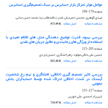
عوامل موثر تمرکز بازار حسابرس بر سبک تصمیم‌گیری حسابرس
صفحه
179-199
مهدی گوهری، محسن حمیدیان، قدرت الله طالب نیا، محمد حسن جنانی
مشاهده مقاله
اصل مقاله
971.99 K
بررسی بهبود قدرت توضیح دهندگی مدل های اقلام تعهدی با
استفاده از ویژگی های زمانبندی و تطابق جریان های نقدی
صفحه
201-215
حسین علی جلالی مولود، زهرا لشگری، حسین ایزدی
مشاهده مقاله
اصل مقاله
825.46 K
بررسی تاثیر تصمیم گیری اخلاقی، افشاگری و نیم رخ شخصیت
آیسنک در شدت اخلاقی ادراک شده توسط حسابداران بخش
عمومی
صفحه
217-231
شهرزاد احمدی، علی خوزین
مشاهده مقاله
اصل مقاله
710.97 K