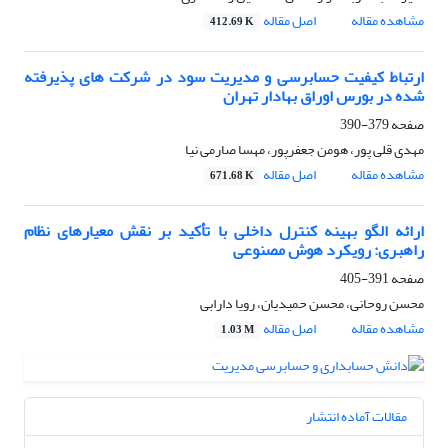
مشاهده مقاله
اصل مقاله
412.69 K
ارتباط کیفیت حسابرسی و مدیریت سود در شرکت های پذیرفته
شده در بورس اوراق بهادار تهران
صفحه
379-390
مهدی قلی پور، هومن جعفرپور، مهسا صارمی نیا
مشاهده مقاله
اصل مقاله
671.68 K
ارائه الگو بهینه کنترل داخلی با تأکید بر نقش معیارهای نظام
راهبری: رویکرد هوش مصنوعی
صفحه
391-405
محسن روحانی، محسن حمیدیان، رویا دارابی
مشاهده مقاله
اصل مقاله
1.03 M
مقالات آماده انتشار