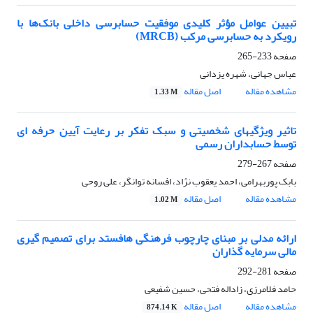
تبیین عوامل مؤثر کلیدی موفقیت حسابرسی داخلی بانک‌ها با
رویکرد به حسابرسی مرکب (MRCB)
صفحه
233-265
عباس جهانی، شهره یزدانی
مشاهده مقاله
اصل مقاله
1.33 M
تاثیر ویژگیهای شخصیتی و سبک تفکر بر رعایت آیین حرفه ای
توسط حسابداران رسمی
صفحه
267-279
بابک پوربهرامی، احمد یعقوب نژاد، افسانه توانگر، علی روحی
مشاهده مقاله
اصل مقاله
1.02 M
ارائه مدلی بر مبنای چارچوب فرهنگی هافستد برای تصمیم گیری
مالی سرمایه گذاران
صفحه
281-292
حامد فلامرزی، زاداله فتحی، حسین شفیعی
مشاهده مقاله
اصل مقاله
874.14 K