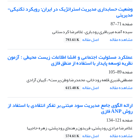
وضعیت حسابداری مدیریت استراتژیک در ایران: رویکرد تکنیکی-
مدیریتی
صفحه
71-87
سیده آمنه میرباقری رودباری، غلامرضا کردستانی
مشاهده مقاله
اصل مقاله
793.61 K
عملکرد مسئولیت اجتماعی و افشا اطلاعات زیست محیطی : آزمون
نظریه توسعه پایدار با استفاده از منطق فازی
صفحه
89-105
مصطفی قنبری قلعه رودخانی، محمدرضا وطن پرست*، کیهان آزادی
مشاهده مقاله
اصل مقاله
615.48 K
ارائه الگوی جامع مدیریت سود مبتنی بر تفکر انتقادی با استفاد از
روش ANP فازی
صفحه
121-134
غلامرضا مرادی رودپشتی، فریدون رهنمای رودپشتی، زهره حاجیها
مشاهده مقاله
اصل مقاله
574.61 K