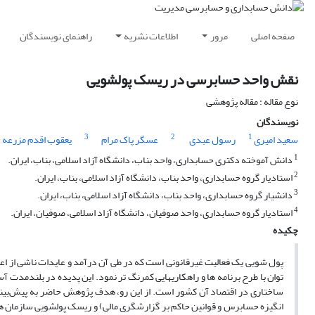
صفحه اصلی
مرور
اطلاعات نشریه
راهنمای نویسندگان
نقش واحد حسابرسی در ریسک پولشویی
نوع مقاله : مقاله پژوهشی
نویسندگان
3
2
1
سعید امیری
رسول عبدی
عسگر پاک مرام
یعقوب اقدم مزرعه
1
دانش آموخته دکتری حسابداری، واحد بناب، دانشگاه آزاد اسلامی، بناب، ایران.
2
استادیار گروه حسابداری، واحد بناب، دانشگاه آزاد اسلامی، بناب، ایران.
3
دانشیار گروه حسابداری، واحد بناب، دانشگاه آزاد اسلامی، بناب، ایران.
4
استادیار گروه حسابداری، واحد صوفیان، دانشگاه آزاد اسلامی، صوفیان، ایران.
چکیده
پول شویی یک فعالیت غیرقانونی است که در طی آن درآمد و عایدات ناشی از اعم
توان با طرح برنامه ها و راهکاریهایی کمرنگ تر نمود. این پدیده در بلندم
ساختاری در اقتصاد آن کشور است. از این رو، هدف پژوهش حاضر به پیش‌بین
انگیزه حسابرس و قوانین حاکم بر گزارشگری مالی) و ریسک پولشویی سازمان 