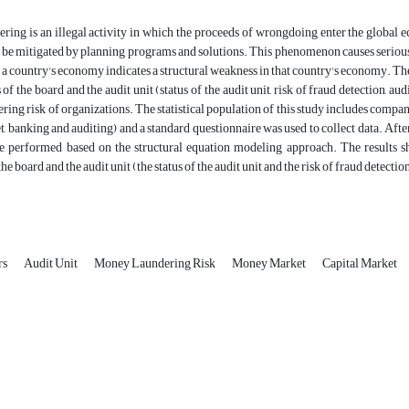
ing is an illegal activity in which the proceeds of wrongdoing enter the global 
be mitigated by planning programs and solutions. This phenomenon causes serious 
 a country's economy indicates a structural weakness in that country's economy. There
s of the board and the audit unit (status of the audit unit, risk of fraud detection, 
ing risk of organizations. The statistical population of this study includes compan
t, banking and auditing) and a standard questionnaire was used to collect data. After 
e performed based on the structural equation modeling approach. The results sh
the board and the audit unit (the status of the audit unit and the risk of fraud detection
rs
Audit Unit
Money Laundering Risk
Money Market
Capital Market