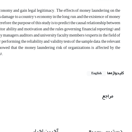
economy and gain legal legitimacy. The effects of money laundering on the
damage to a country's economy in the long run, and the existence of money
fore, the purpose of this study is to predict the causal relationship between
auditor ability and motivation and the rules governing financial reporting) and
y managers, auditors and university faculty members (experts in the field of
performing the reliability and validity tests of the sample data, the relevant
owed that the money laundering risk of organizations is affected by the
).
کلیدواژه‌ها
English
مراجع
دسترسی سریع
آخرین اخبار