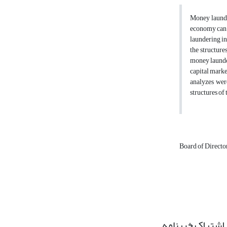
Money launder
economy can 
laundering in
the structure
money launder
capital marke
analyzes wer
structures of 
Board of Directo
اشتراک خبرنامه