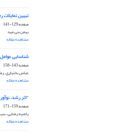
تبیین تمایلات ر
صفحه
129-141
بهمن بنی مهد
مشاهده مقاله
شناسایی عوامل 
صفحه
143-158
عباس بختیاری، رض
مشاهده مقاله
"اثر رشد، نوآور
صفحه
159-171
راضیه رضایی، سی
مشاهده مقاله