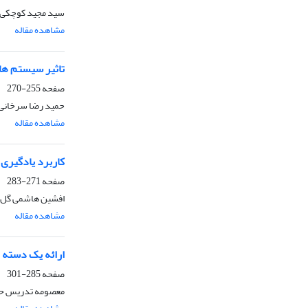
سید مجید کوچکی،
مشاهده مقاله
تاثیر سیستم های
صفحه
255-270
حمید رضا سرخانی 
مشاهده مقاله
کاربرد یادگیری
صفحه
271-283
افشین هاشمی گل س
مشاهده مقاله
ارائه یک دسته ب
صفحه
285-301
معصومه تدریس حس