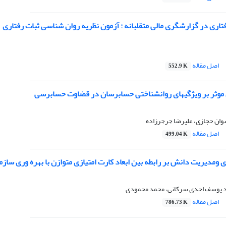
فتاری در گزارشگری مالی متقلبانه : آزمون نظریه روان شناسی ثبات رفتاری
اصل مقاله
552.9 K
موثر بر ویژگیهای روانشناختی حسابرسان در قضاوت حسابرسی
وان حجازی، علیرضا جرجرزاده
اصل مقاله
499.04 K
ی ومدیریت دانش بر رابطه بین ابعاد کارت امتیازی متوازن با بهره وری سازم
د یوسف احدی سرکانی، محمد محمودی
اصل مقاله
786.73 K