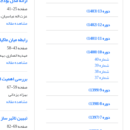
ارائه مدل بودجه
صفحه
25-41
دوره 13 (1403)
عزت اله عباسیان، 
مشاهده مقاله
دوره 12 (1402)
دوره 11 (1401)
رابطه میان ماک
صفحه
43-58
دوره 10 (1400)
مهدیه انصاری، به
شماره 40
مشاهده مقاله
شماره 39
شماره 38
شماره 37
بررسی اهمیت ا
صفحه
59-67
دوره 9 (1399)
بهزاد یزدانی
مشاهده مقاله
دوره 8 (1398)
دوره 7 (1397)
تبیین تاثیر ساز‎ ‎و‎ ‎کارهای حاکمیت شرکتی بر سیاست ‏تقسیم سود در بورس اوراق بهادار تهران
صفحه
69-82