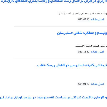
 ریزی در ایران بر مبنای رشد اقتصادی و رقابت پذیری منطقه‌ای با رویکرد
وحید محمودی، مجتبی امیری، امید زندی
اصل مقاله
822.43 K
یاولیسم و عملکرد شغلی حسابرسان
من بنی مهد، حسین حسینی
اصل مقاله
583.18 K
ثربخشی کمیته حسابرسی درکاهش ریسک تقلب
اصل مقاله
604.91 K