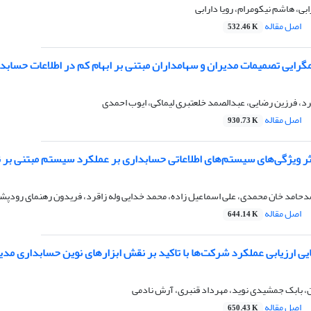
ابی، هاشم نیکومرام، رویا دارابی
اصل مقاله
532.46 K
گرایی تصمیمات مدیران و سهامداران مبتنی بر ابهام کم در اطلاعات حسابد
د، فرزین رضایی، عبدالصمد خلعتبری لیماکی، ایوب احمدی
اصل مقاله
930.73 K
 اثر ویژگی‌های سیستم‌های اطلاعاتی حسابداری بر عملکرد سیستم مبتنی بر 
دحامد خان محمدی، علی اسماعیل زاده، محمد خدایی وله زاقرد، فریدون رهنمای رودپش
اصل مقاله
644.14 K
یی ارزیابی عملکرد شرکت‌ها با تاکید بر نقش ابزارهای نوین حسابداری مد
، بابک جمشیدی نوید، مهرداد قنبری، آرش نادمی
اصل مقاله
650.43 K