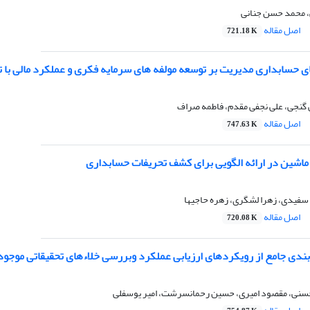
 محمد حسن جنانی
اصل مقاله
721.18 K
 حسابداری مدیریت بر توسعه مولفه های سرمایه فکری و عملکرد مالی با تا
گنجی، علی نجفی مقدم، فاطمه صراف
اصل مقاله
747.63 K
 ماشین در ارائه الگویی برای کشف تحریفات حسابداری
فیدی، زهرا لشگری، زهره حاجیها
اصل مقاله
720.08 K
ندی جامع از رویکردهای ارزیابی عملکرد وبررسی خلاءهای تحقیقاتی موجود 
نی، مقصود امیری، حسین رحمانسرشت، امیر یوسفلی