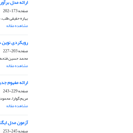
ارائه مدل برآو
صفحه
173-202
بهاره حقیقی طلب، 
مشاهده مقاله
رویکردی نوین د
صفحه
203-227
محمد حسین فتحه، 
مشاهده مقاله
ارائه مفهوم جد
صفحه
229-243
مریم گوارا، محمود 
مشاهده مقاله
آزمون مدل ایگنر
صفحه
245-253