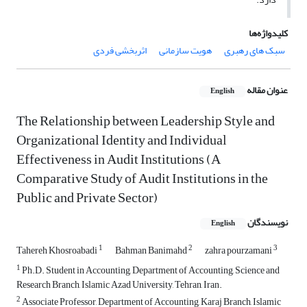
کلیدواژه‌ها
سبک های رهبری
هویت سازمانی
اثربخشی فردی
عنوان مقاله
English
The Relationship between Leadership Style and
Organizational Identity and Individual
Effectiveness in Audit Institutions (A
Comparative Study of Audit Institutions in the
Public and Private Sector)
نویسندگان
English
1
2
3
Tahereh Khosroabadi
Bahman Banimahd
zahra pourzamani
1
Ph.D. Student in Accounting, Department of Accounting, Science and
Research Branch, Islamic Azad University, Tehran, Iran.
2
Associate Professor, Department of Accounting, Karaj Branch, Islamic