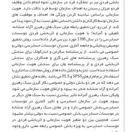
بخشی فردی نیز بر عملکرد فرد در سازمان، نحوه انجام دادن وظایف
فردو میزان رسیدن به اهداف سازمان توسط فرد دلالت دارد. هویت
سازمانی براساس نهادینه کردن ویژگی ها، اهداف و موفقیت های
سازمان توسط کارکنان و داشتن احساس تعلق نسبت به آن نمود پیدا می
کند. از این رو، این تحقیق رابطه میان سبک های رهبری (آزاد منشانه،
تلفیقی و آمرانه) با هویت سازمانی و اثربخشی فردی موسسات
حسابرسی را در سال 1398 مورد بررسی قرار داده است. روش تحقیق
توصیفی پیمایشی و جامعه آماری، مدیران موسسات حسابرسی دولتی و
خصوصی می باشند. از پرسشنامه سالزمن و اندرکولک برای سنجش
سبک رهبری، پرسشنامه های شرر،گری و همکاران برای سنجش
اثربخشی فردی و از پرسشنامه وان برای سنجش هویت سازمانی
استفاده شده است. تجزیه و تحلیل داده ها از روش معادلات ساختاری با
استفاده از نرم افزارهایSPSS و PLS می باشد. یافته های تحقیق نشان
می دهد که در هر دو بخش دولتی و خصوصی بکار گیری سبک رهبری
آمرانه و آزاد منشانه منجر به بهبود و ارتقای هویت سازمانی می شود
ولیکن سبک رهبری آمرانه تاثیر بیشتری نسبت به سبک های دیگر بر
بهبود هویت در سازمان حسابرسی و تاثیر کمتری در موسسات
حسابرسی بخش خصوصی دارد و در مقابل سبک رهبری آزاد منشانه
در موسسات حسابرسی بخش خصوصی نسبت به دولتی بیشتر مشهود
است. همچنین بین دو متغیر هویت سازمانی و اثربخشی فردی در
موسسات حسابرسی به ویژه بخش خصوصی رابطه معنی داری وجود
دارد.