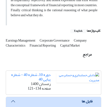
as impartiality, objectivity, and honest expression that exist within
the conceptual framework of financial reporting in most countries.
Finally, critical thinking is the rational reasoning of what people
believe and what they do.
کلیدواژه‌ها
English
Earnings Management
Corporate Governance
Company
Characteristics
Financial Reporting
Capital Market
مراجع
دوره 10، شماره 40 - شماره
پیاپی 40
زمستان 1400
صفحه
121-134
فایل ها