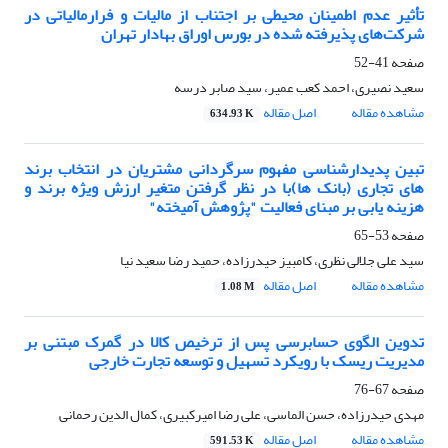
تأثیر عدم اطمینان محیطی بر اجتناب از مالیات و فرارمالیاتی در
شرکت‌های پذیرفته شده در بورس اوراق بهادار تهران
صفحه
41-52
سعید نصیری، احمد کعب عمیر، سید صابر درسه
مشاهده مقاله
اصل مقاله
634.93 K
تبین پدیدارشناسی مفهوم سرگردانی مشتریان در انتخاب برند
های تجاری (بانک ها)با در نظر گرفتن متغیر ارزش ویژه برند و
هزینه یابی بر مبنای فعالیت "پژوهش آمیخته"
صفحه
53-65
سید علی جلالی نظری، کامبیز حیدرزاده، حمید رضا سعید نیا
مشاهده مقاله
اصل مقاله
1.08 M
تدوین الگوی حسابرسی پس از ترخیص کالا در گمرک مبتنی بر
مدیریت ریسک با رویکرد تسهیل و توسعه تجارت خارجی
صفحه
67-76
مهدی حیدرزاده، حسن الماسی، علی رضا امیرکبیری، کمال الدین رحمانی
مشاهده مقاله
اصل مقاله
591.53 K