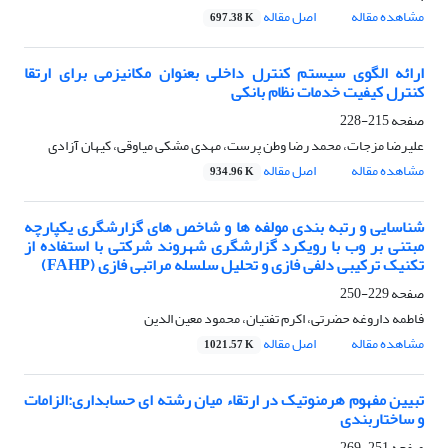
مشاهده مقاله
اصل مقاله
697.38 K
ارائه الگوی سیستم کنترل داخلی بعنوان مکانیزمی برای ارتقا
کنترل کیفیت خدمات نظام بانکی
صفحه
215-228
علیرضا مزجات، محمد رضا وطن پرست، مهدی مشکی میاوقی، کیهان آزادی
مشاهده مقاله
اصل مقاله
934.96 K
شناسایی و رتبه بندی مولفه ها و شاخص های گزارشگری یکپارچه
مبتنی بر وب با رویکرد گزارشگری شهروند شرکتی با استفاده از
تکنیک ترکیبی دلفی فازی و تحلیل سلسله مراتبی فازی (FAHP)
صفحه
229-250
فاطمه داروغه حضرتی، اکرم تفتیان، محمود معین الدین
مشاهده مقاله
اصل مقاله
1021.57 K
تبیین مفهوم هرمنوتیک در ارتقاء میان رشته ای حسابداری:الزامات
و ساختاربندی
صفحه
251-269