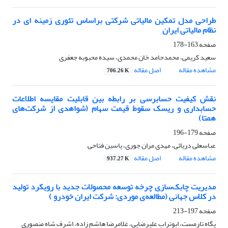
طراحی مدل تمکین مالیاتی شرکتی براساس تئوری زمینه ای در
نظام مالیاتی ایران
صفحه
163-178
سعید کریمی، محمدحامد خان محمدی، سیده محبوبه جعفری
مشاهده مقاله
اصل مقاله
706.26 K
نقش کیفیت حسابرسی بر رابطه بین قابلیت مقایسه اطلاعات
حسابداری و ریسک سقوط قیمت سهام (شواهدی از شرکت‌های
همتا)
صفحه
179-196
عباسعلی دریائی، مهدی مران جوری، یاسین فتاحی
مشاهده مقاله
اصل مقاله
937.27 K
مدیریت چابک‌سازی چرخه توسعه محصولات جدید با رویکرد تولید
در کلاس جهانی (مطالعه‌ی موردی: شرکت ایران خودرو )
صفحه
197-213
پگاه تارمست، ابوتراب علیرضایی، غلامرضا هاشم زاده، اشرف شاه منصوری