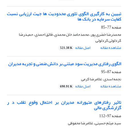
تبیین به کارگیری الگوی تئوری محدودیت ها جهت ارزیابی نسبت
کفایت سرمایه در بانک ها
صفحه
77-85
محمدرضا خضری پور، محمدحامد خان محمدی، فائق احمدی، حمیدرضا
کردلوئی کردلوئی
مشاهده مقاله
اصل مقاله
521.38 K
الگوی رفتاری مدیریت سود مبتنی بر دانش ضمنی و تجربه مدیران
صفحه
87-95
نجمه اسدی، غلامرضا کرمی
مشاهده مقاله
اصل مقاله
690.91 K
تاثیر رفتارهای متهورانه مدیران بر احتمال وقوع تقلب د ر
گزارشگری مالی
صفحه
97-112
سید میثم حسینی، غلامرضا محفوظی