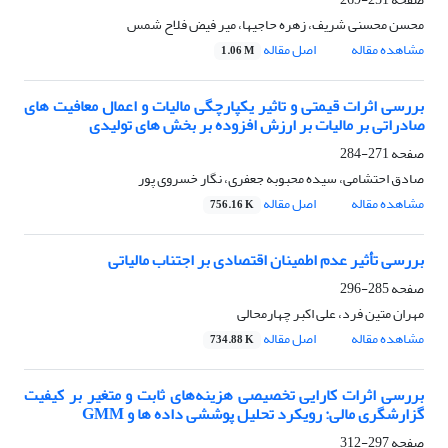
محسن محسنی شریف، زهره حاجیها، میر فیض فلاح شمس
مشاهده مقاله
اصل مقاله
1.06 M
بررسی اثرات قیمتی و تاثیر یکپارچگی مالیات و اعمال معافیت های
صادراتی بر مالیات بر ارزش افزوده بر بخش های تولیدی
صفحه
271-284
صادق احتشامی، سیده محبوبه جعفری، نگار خسروی پور
مشاهده مقاله
اصل مقاله
756.16 K
بررسی تأثیر عدم اطمینان اقتصادی بر اجتناب مالیاتی
صفحه
285-296
مهران متین فرد، علی اکبر چهارمحالی
مشاهده مقاله
اصل مقاله
734.88 K
بررسی اثرات کارایی تخصیصی هزینه‌های ثابت و متغیر بر کیفیت
گزارشگری مالی: رویکرد تحلیل پوششی داده ها و GMM
صفحه
297-312