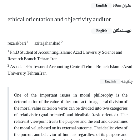
عنوان مقاله
English
ethical orientation and objectivity auditor
نویسندگان
English
1
2
reza akbari
azita jahanshad
1
Ph.D Student of Accounting, Islamic Azad University, Science and
Research Branch, Tehran, Iran
2
Associate Professor of Accounting, Central Tehran Branch, Islamic Azad
University, Tehran,Iran
چکیده
English
One of the important issues in moral philosophy is the
determination of the value of the moral act. In a general division of
the moral value criterion, verbs can be divided into two categories
of relativistic (goal oriented) and idealistic (task-oriented). The
relativist viewpoint treats the purpose and the end, and determines
the moral value based on its external outcome. The idealist view of
the pursuit and behavior of humans regardless of its purpose and