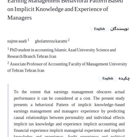
Earning Management Behavioral Pattern Based
on Implicit Knowledge and Experience of
Managers
نویسندگان
English
1
2
najme asadi
gholamreza karami
1
PhD student in accounting, Islamic Azad University, Science and
Research Branch, Tehran, Iran
2
Associate Professor of Accounting, Faculty of Management, University
of Tehran, Tehran, Iran
چکیده
English
To the extent that earnings management obscures actual
performance it can be considered at a cost. The present study
presents a behavioral Pattern of implicit knowledge-based
earnings management and managers' experience by predicting
causal relationships between personality and individual effects,
implicit tax knowledge and experience, implicit accounting and
financial experience, implicit managerial experience, and implicit
knowledge and experience. Audit, experience and political