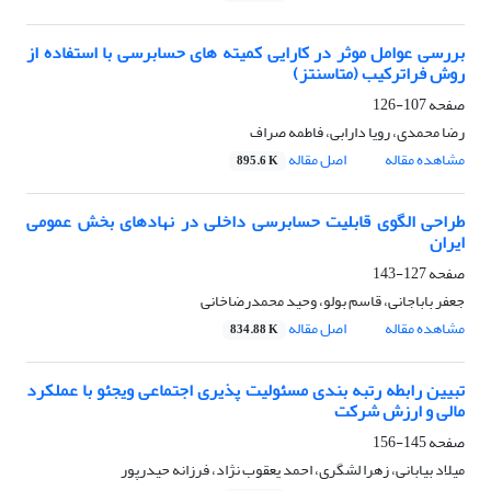
بررسی عوامل موثر در کارایی کمیته های حسابرسی با استفاده از
روش فراترکیب (متاسنتز)
صفحه
107-126
رضا محمدی، رویا دارابی، فاطمه صراف
مشاهده مقاله
اصل مقاله
895.6 K
طراحی الگوی قابلیت حسابرسی داخلی در نهادهای بخش عمومی
ایران
صفحه
127-143
جعفر باباجانی، قاسم بولو، وحید محمدرضاخانی
مشاهده مقاله
اصل مقاله
834.88 K
تبیین رابطه رتبه بندی مسئولیت پذیری اجتماعی ویجئو با عملکرد
مالی و ارزش شرکت
صفحه
145-156
میلاد بیابانی، زهرا لشگری، احمد یعقوب نژاد، فرزانه حیدرپور