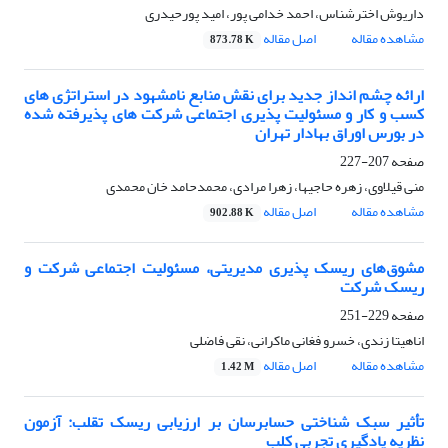
داریوش اخترشناس، احمد خدامی پور، امید پورحیدری
مشاهده مقاله
اصل مقاله
873.78 K
ارائه چشم انداز جدید برای نقش منابع نامشهود در استراتژی های
کسب و کار و مسئولیت پذیری اجتماعی شرکت های پذیرفته شده
در بورس اوراق بهادار تهران
صفحه
207-227
منی قیلاوی، زهره حاجیها، زهرا مرادی، محمدحامد خان محمدی
مشاهده مقاله
اصل مقاله
902.88 K
مشوق‌های ریسک پذیری مدیریتی، مسئولیت اجتماعی شرکت و
ریسک شرکت
صفحه
229-251
اناهیتا زندی، خسرو فغانی ماکرانی، نقی فاضلی
مشاهده مقاله
اصل مقاله
1.42 M
تأثیر سبک شناختی حسابرسان بر ارزیابی ریسک تقلب: آزمون
نظریه یادگیری تجربی کلب