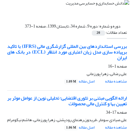
دوره و شماره:
دوره 9، شماره 34، تابستان 1399، صفحه 1-373
تعداد مقالات:
20
بررسی استانداردهای بین المللی گزارشگری مالی (IFRS) با تاکید
برپیاده سازی مدل زیان اعتباری مورد انتظار (ECL) در بانک های
ایران
صفحه
1-16
علی رضائی، زهرا پورزمانی
مشاهده مقاله
اصل مقاله
1.09 M
ارائه الگویی مبتنی بر تئوری اقتضایی؛ تحلیلی نوین از عوامل موثر بر
تعیین بها و کنترل مالی محصولات
صفحه
17-34
علی صیادی سومار، فریدون رهنمای رودپشتی، زهرا پورزمانی، هاشم نیکومرام
مشاهده مقاله
اصل مقاله
1.06 M