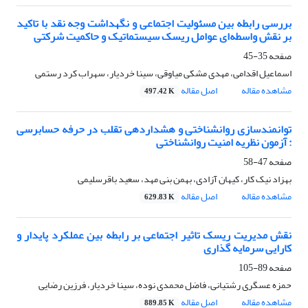
بررسی رابطه بین مسئولیت اجتماعی و نگه‎داشت وجه نقد با تاکید
بر نقش واسطه‌ای عوامل ریسک سیستماتیک و حاکمیت شرکتی
صفحه
35-45
اسماعیل اقدامی، مهدی مشکی میاوقی، سینا خردیار، سهراب کرد رستمی
مشاهده مقاله
اصل مقاله
497.42 K
توانمندسازی روانشناختی و هشداردهی تقلب در حرفه حسابرسی
: آزمون نظریه امنیت روانشناختی
صفحه
47-58
بهزاد نیک کار، کیهان آزادی، بهمن بنی مهد، سعید باقرسلیمی
مشاهده مقاله
اصل مقاله
629.83 K
نقش مدیریت ریسک تاثیر اجتماعی بر رابطه بین عملکرد پایدار و
کارایی سرمایه گذاری
صفحه
89-105
حمزه عسگری رشتیانی، فاضل محمدی نوده، سینا خردیار، فرزین رضایی
مشاهده مقاله
اصل مقاله
889.85 K