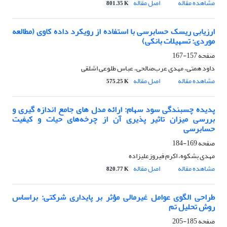
مشاهده مقاله
اصل مقاله
801.35 K
ارزیابی ریسک حسابرسی با استفاده از رویکرد داده کاوی (مطالعه
موردی: تسهیلات بانکی)
صفحه
157-167
داود همتی، مهدی عرب‌صالحی، عباس طلوعی اشلقی
مشاهده مقاله
اصل مقاله
575.25 K
پدیده چسبندگی سود سهام: ارائه مدل های جامع اندازه گیری و
بررسی میزان تاثیر پذیری آن از چرخه‌های حیات و کیفیت
حسابرسی
صفحه
169-184
مهدی بشکوه، اکرم فیروزعلیزاده
مشاهده مقاله
اصل مقاله
820.77 K
طراحی الگوی عوامل غیرمالی مؤثر بر پایداری شرکتی: براساس
روش تحلیل تم
صفحه
185-205