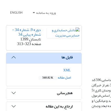
ورود به سامانه
ENGLISH
دوره 9، شماره 34 -
شماره پیاپی 34
تابستان 1399
صفحه
313-323
فایل ها
XML
اصل مقاله
568.82 K
در این پژوهش به منظور ارایه مدل ارتقای مسئولیت پذیری اجتماعی مدیران در موسسات مالی و بازرگانی استان گیلان، نخست با استفاده از تحلیل محتوای استقرایی؛ با شناسایی 596 کد
مفهوم، کدگذاری و دسته بندی آنها در سه مرحله نهایتا 199 شاخص اصلی؛ در پنج بعد و 24 مولفه، تبیین و در ادامه با استفاده از تکنیک دلفی سه مرحله ای در بین 32 نفر از خبرگان
علمی و اجرایی، این شاخص ها مورد جرح و تعدیل قرار گرفت. نهایتا الگوی ارتقای مسئولیت پذیری اجتماعی مدیران در موسسات مالی و بازرگانی استان گیلان در پنج بعد وجدان کاری (5
هم رسانی
ه دوم تحقیق، حجم نمونه بر اساس فرمول
د و میانگین) و
ارجاع به این مقاله
 و پارامترهای بدست آمده ابعاد وجدان