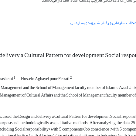
انی نشان داد که تمامی ضرایب بدست آمده، معنادار می باشند
دالت سازمانی و رفتار شهروندی سازمانی
delivery a Cultural Pattern for development Social respo
1
2
hashemi
Hossein Aghayei pour Fetrati
s Management and the School of Management faculty member of Islamic Azad Univ
Management of Cultural Affairs and the School of Management faculty member of
scussed the Design and delivery a Cultural Pattern for development Social responsi
purpose and methodologically as qualitative methods. After analyzing the data, 25
cluding Socialresponsibility (with 5 components),Job conscience (with 5 componen
anizational Justice (with 4 factors), Organizational citizenship behaviors (with 5 c