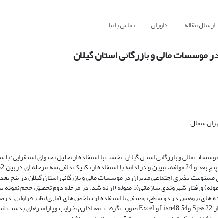
ارسال مقاله
داوران
تماس با ما
ر موسسات مالی و بازرگانی استان گیلان
هران شمال
مقوله) ،اخلاق حرفه‌ای(5 مقوله) ،اعتماد سازمانی(6 مقوله) ،عدالت سازمانی(4 مقوله) ورفتار شهروندی سازمانی(5 مقوله) ارائه شد. در مرحل
آماری داده های پژوهش در دو سطح توصیفی با استفاده از شاخص های آماری(نظیر فراوانی، درص
سطح استنباطی( آزمون لوین، آزمون تی تست)، تحلیل عاملی تاٌییدی، با استفاده از Spss 22 وLisrel8.54 و Excel صورت گرفت. معناداری ضرایب