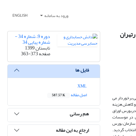
ورود به سامانه
ENGLISH
رتهران
دوره 9، شماره 34 -
شماره پیاپی 34
تابستان 1399
صفحه
363-373
فایل ها
XML
اصل مقاله
587.57 K
ی برخوردار می
 و کاهش هزینه
دربورس اوراق
هم رسانی
غل در موسسات
 سازمان بورس
ارجاع به این مقاله
 از روش حذفی سیستماتیک انتخاب گردید.