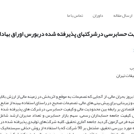
ارسال مقاله
داوران
تماس با ما
فیت حسابرسی درشرکتهای پذیرفته شده دربورس اوراق بهادا
وب
یقات تهران
وز بحران مالی، از آنجایی که تصمیمات به موقع و اثربخش در زمینه مالی از ارزش بالای
و زیربنایی برای پیش بینی های مالی، تصمیمات صحیح در راستای استفاده بهینه از منابع
 اقتصادی بر رابطه بین محدودیت مالی و کیفیت حسابرسی درشرکت های پذیرفته شده 
ترل کیفیت جامعه حسابداران رسمی، سهم بازار حسابرس و تعداد مدیران ارشد شا
یه فرعی آزمون گردید جامعه آماری تحقیق، کلیه شرکت‌های تولیدی پذیرفته شده در
اوراق بهادار تهران از ابتدای سال 1390لغایت انتهای سال 1396 می باشد. نمونه مورد بررسی تحقیق، مشتمل بر 90 شرکت که با استفاده