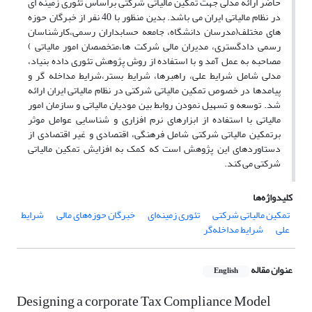
حاضر ارائه مدلی جهت تمکین مالیاتی شرکتی براساس تئوری زمینه ای
در نظام مالیاتی ایران می باشد. بدین منظور با 40 نفر از خبرگان حوزه
های مختلف(مدرسان دانشگاه، جامعه حسابداران رسمی،کارشناسان
رسمی دادگستری، مدیران مالی شرکت ها،متخصصان امور مالیاتی )
مصاحبه به عمل آمد و با استفاده از روش پژوهش تئوری داده بنیاد،
مدلی شامل شرایط علی، راهبرها، شرایط بستر،شرایط مداخله گر و
پیامدها در خصوص تمکین مالیاتی شرکتی در نظام مالیاتی ایران ارائه
شد. توسعه و تسهیل نمودن روابط بین مودیان مالیاتی و سازمان امور
مالیاتی با استفاده از ابزارهای نرم افزاری و شناسایی عوامل موثر
برتمکین مالیاتی شرکتی شامل فرهنگی، اقتصادی و غیر اقتصادی از
دستاوردهای این پژوهش است که کمک به افزایش تمکین مالیاتی
شرکتی می کند.
کلیدواژه‌ها
تمکین مالیاتی شرکتی
تئوری زمینه‌ای
خبرگان حوزه‌های مالی
شرایط
علی
شرایط مداخله‌گر
عنوان مقاله
English
Designing a corporate Tax Compliance Model