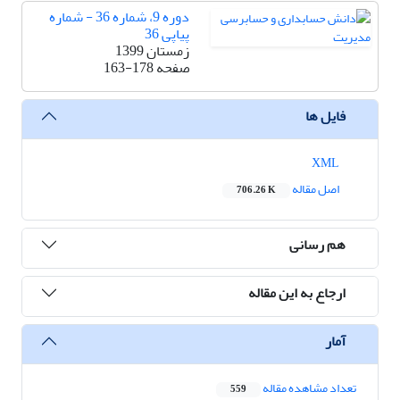
دوره 9، شماره 36 - شماره
پیاپی 36
زمستان 1399
صفحه
163-178
فایل ها
XML
اصل مقاله
706.26 K
هم رسانی
ارجاع به این مقاله
آمار
تعداد مشاهده مقاله
559