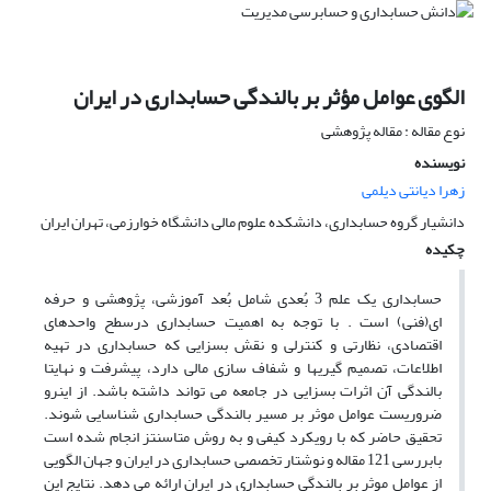
الگوی عوامل مؤثر بر بالندگی حسابداری در ایران
نوع مقاله : مقاله پژوهشی
نویسنده
زهرا دیانتی دیلمی
دانشیار گروه حسابداری، دانشکده علوم مالی دانشگاه خوارزمی، تهران ایران
چکیده
حسابداری یک علم 3 بُعدی شامل بُعد آموزشی، پژوهشی و حرفه
ای(فنی) است . با توجه به اهمیت حسابداری درسطح واحدهای
اقتصادی، نظارتی و کنترلی و نقش بسزایی که حسابداری در تهیه
اطلاعات، تصمیم گیریها و شفاف سازی مالی دارد، پیشرفت و نهایتا
بالندگی آن اثرات بسزایی در جامعه می تواند داشته باشد. از اینرو
ضروریست عوامل موثر بر مسیر بالندگی حسابداری شناسایی شوند.
تحقیق حاضر که با رویکرد کیفی و به روش متاسنتز انجام شده است
بابررسی 121 مقاله و نوشتار تخصصی حسابداری در ایران و جهان الگویی
از عوامل موثر بر بالندگی حسابداری در ایران ارائه می دهد. نتایج این