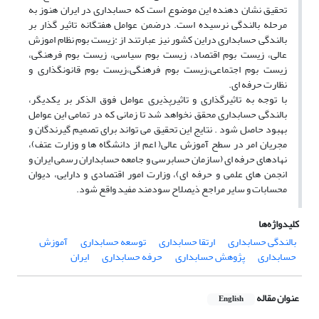
تحقیق نشان دهنده این موضوع است که حسابداری در ایران هنوز به
مرحله بالندگی نرسیده است. درضمن عوامل هفتگانه تاثیر گذار بر
بالندگی حسابداری دراین کشور نیز عبارتند از :زیست بوم نظام اموزش
عالی، زیست بوم اقتصاد، زیست بوم سیاسی، زیست بوم فرهنگی،
زیست بوم اجتماعی،زیست بوم فرهنگی،زیست بوم قانونگذاری و
نظارت حرفه ای.
با توجه به تاثیرگذاری و تاثیرپذیری عوامل فوق الذکر بر یکدیگر،
بالندگی حسابداری محقق نخواهد شد تا زمانی که در تمامی این عوامل
بهبود حاصل شود . نتایج این تحقیق می تواند برای تصمیم گیرندگان و
مجریان امر در سطح آموزش عالی( اعم از دانشگاه ها و وزارت عتف)،
نهادهای حرفه ای (سازمان حسابرسی و جامعه حسابداران رسمی ایران و
انجمن های علمی و حرفه ای)، وزارت امور اقتصادی و دارایی، دیوان
محسابات و سایر مراجع ذیصلاح سودمند مفید واقع شود.
کلیدواژه‌ها
بالندگی حسابداری
ارتقا حسابداری
توسعه حسابداری
آموزش
حسابداری
پژوهش حسابداری
حرفه حسابداری
ایران
عنوان مقاله
English