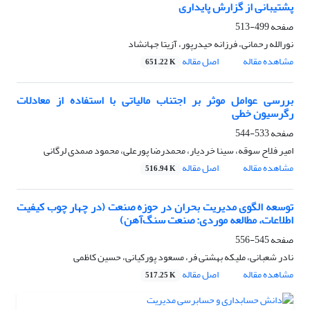
پشتیبانی از گزارش پایداری
صفحه
499-513
نورالله رحمانی، فرزانه حیدرپور، آزیتا جهانشاد
مشاهده مقاله
اصل مقاله
651.22 K
بررسی عوامل موثر بر اجتناب مالیاتی با استفاده از معادلات
رگرسیون خطی
صفحه
533-544
امیر فلاح سوقه، سینا خردیار، محمدرضا پورعلی، محمود صمدی لرگانی
مشاهده مقاله
اصل مقاله
516.94 K
توسعه الگوی مدیریت بحران در حوزه صنعت (در چهار چوب کیفیت
اطلاعات، مطالعه موردی: صنعت سنگ‌آهن)
صفحه
545-556
نادر شعبانی، ملیکه بهشتی فر، مسعود پورکیانی، حسین کاظمی
مشاهده مقاله
اصل مقاله
517.25 K