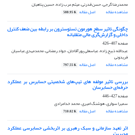
محمدرضا گرجی، حسن قدرتی، میثم عرب زاده، حسین پناهیان
مشاهده مقاله
اصل مقاله
588.95 K
چگونگی تاثیر سطح هورمون تستوسترون بر رابطه بین ضعف کنترل
داخلی و گزارش‌گری مالی متقلبانه
صفحه
407-426
عبدالله ذبیح زاده، عباسعلی پورآقاجان، جواد رمضانی، محمدمهدی عباسیان
فریدونی
مشاهده مقاله
اصل مقاله
797.55 K
بررسی تاثیر مولفه های تیپ‌های شخصیتی حسابرس بر عملکرد
حرفه‌ای حسابرسان
صفحه
427-446
سمیرا سواری، هوشنگ امیری، محمد خدامرادی
مشاهده مقاله
اصل مقاله
710.02 K
اثر تعهد سازمانی و سبک رهبری بر اثربخشی حسابرسی عملکرد
مدیریت