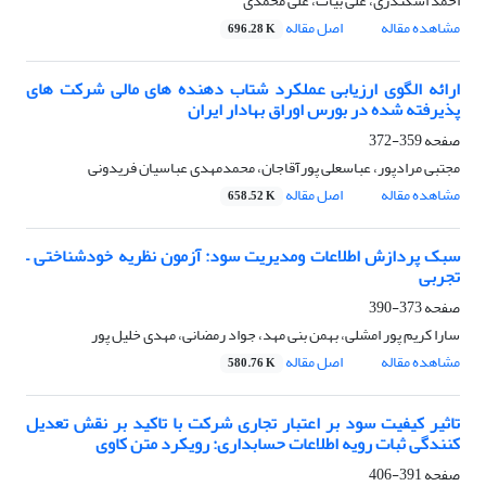
احمد اسکندری، علی بیات، علی محمدی
مشاهده مقاله
اصل مقاله
696.28 K
ارائه الگوی ارزیابی عملکرد شتاب دهنده های مالی شرکت های
پذیرفته شده در بورس اوراق بهادار ایران
صفحه
359-372
مجتبی مرادپور، عباسعلی پورآقاجان، محمدمهدی عباسیان فریدونی
مشاهده مقاله
اصل مقاله
658.52 K
سبک پردازش اطلاعات ومدیریت سود: آزمون نظریه خودشناختی –
تجربی
صفحه
373-390
سارا کریم پور امشلی، بهمن بنی مهد، جواد رمضانی، مهدی خلیل پور
مشاهده مقاله
اصل مقاله
580.76 K
تاثیر کیفیت سود بر اعتبار تجاری شرکت با تاکید بر نقش تعدیل
کنندگی ثبات رویه اطلاعات حسابداری: رویکرد متن کاوی
صفحه
391-406