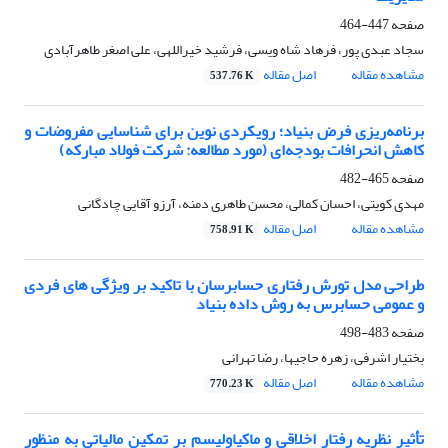
صفحه
447-464
سجاد عبدی پور، فرهاد شاه ویسی، فرشید خیراللهی، علی اصغر طاهرآبادی
مشاهده مقاله
اصل مقاله
537.76 K
برنامه‌ریزی فرض بنیاد؛ رویکردی نوین برای شناسایی مفروضات و
کاهش انحرافات بودجه‌ای (مورد مطالعه: شرکت فولاد مبارکه)
صفحه
465-482
مهدی کویتی، احسان کمالی، محسن طاهری دمنه، آرزو آقایی چادگانی
مشاهده مقاله
اصل مقاله
758.91 K
طراحی مدل تورش رفتاری حسابرسان با تاکید بر ویژگی های فردی
و عمومی حسابرس به روش داده بنیاد
صفحه
483-498
بختیار اشرفی، زهره حاجیها، رضا تهرانی
مشاهده مقاله
اصل مقاله
770.23 K
تأثیر نظریه رفتار اخلاقی و ماکیاولیسم بر تمکین مالیاتی به منظور