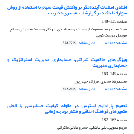
افشای اطلاعات آینده‌نگر بر واکنش قیمت سهام با استفاده از روش
سوارا: با تاکید بر گزارشات تفسیری مدیریت
صفحه
135-148
سید محمدرضا مسعودیان، سید یوسف احدی سرکانی، محمد محمودی، صالح
قویدل دوست کویی
مشاهده مقاله
اصل مقاله
578.77 K
ویژگی‌های حاکمیت شرکتی، حسابداری مدیریت استراتژیک و
حسابداری مدیریت
صفحه
149-163
محمدرضا سحری، فرزانه حیدرپور
مشاهده مقاله
اصل مقاله
892.24 K
تعمیم پارادایم استرس در مقوله کیفیت حسابرسی با الحاق
متغیرهای فرهنگ اخلاقی و فشار بودجه زمانی
صفحه
165-182
مریم عمویی، نقی فاضلی، خسرو فغانی ماکرانی