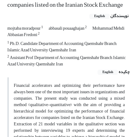
companies listed on the Iranian Stock Exchange
نویسندگان
English
1
2
mojtaba moradpour
abbasali pouaaghajan
Mohammad Mehdi
2
Abbasian Fredoni
1
Ph.D. Candidate, Department of Accounting, Qaemshahr Branch,
Islamic Azad University, Qaemshahr, Iran
2
Assistant Prof, Department of Accounting, Qaemshahr Branch, Islamic
Azad University, Qaemshahr, Iran
چکیده
English
Financial accelerators and optimizing their performance have
always been one of the most important issues in organizations and
companies. The present study was conducted using a mixed
method (qualitative-quantitative) with the aim of providing a
hierarchical model for optimizing the performance of financial
accelerators for companies listed on the Iranian Stock Exchange.
Extraction of 21 model variables in the qualitative section was
performed by interviewing 19 experts and determining the
relationship between variables to achieve a hierarchical model in