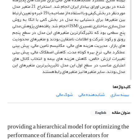
شده در بورس اوراق بهادار ایران انجام شد. استخراج 21 متغیر مدل
موردنظر در بخش کیفی و با استفاده از مصاحبه با 19 خبره و تعیین ارتباط
بین متغیرها برای دستیابی به مدل در بخش کمی با اتکا به روش
مدل‌سازی ساختاری تفسیری (ISM) انجام شد. یافته‌های پژوهش مدلی
پنج سطحی بود که تاثیرگذارترین متغیرهای این مدل در سطح پنجم
رونق و رکود شرکت و اطلاعات نامتقارن بودند و متغیرهای محدودیت
های بازار، مدیریت هزینه های مالی، مکانیسم تامین مالی، پیش بینی
عملکرد مالی، نرخ بهره کوتاه مدت، کاهش اصطکاک مالی، پیش بینی
تغییرات ارزش خالص، کاهش هزینه های بیمه و انتخاب کانال های
اعتباری مناسب در سطح اول این مدل تاثیرپذیرترین متغیرهای این
مدل بودند، سایر متغیرها نیز متغیرهای رابط هستند
کلیدواژه‌ها
بهینه سازی
شتابدهنده مالی
شوک مالی
عنوان مقاله
English
providing a hierarchical model for optimizing the
performance of financial accelerators for