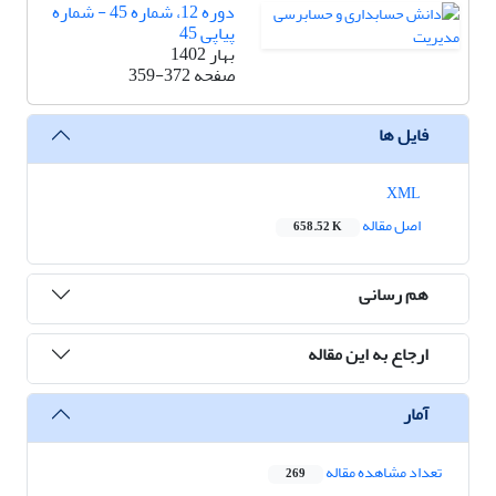
دوره 12، شماره 45 - شماره
پیاپی 45
بهار 1402
صفحه
359-372
فایل ها
XML
اصل مقاله
658.52 K
هم رسانی
ارجاع به این مقاله
آمار
تعداد مشاهده مقاله
269