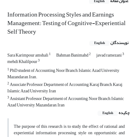
عنوان مقاله
English
Information Processing Styles and Earnings
Management: Testing of Cognitive-Experiential
Self Theory
نویسندگان
English
1
2
3
Sara Karimpour amshali
Bahman Banimahd
javad ramezani
3
mehdi Khalilpour
1
PhD student of Accounting, Noor Branch, Islamic Azad University,
Mazandaran, Iran.
2
Associate Professor, Department of Accounting, Karaj Branch, Karaj,
Islamic Azad University, Iran
3
Assistant Professor, Department of Accounting, Noor Branch, Islamic
Azad University, Mazandaran, Iran
چکیده
English
The purpose of this research is to study the effect of rational and
experiential information processing style on opportunistic and