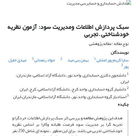
سبک پردازش اطلاعات ومدیریت سود: آزمون نظریه
خودشناختی – تجربی
نوع مقاله : مقاله پژوهشی
نویسندگان
3
2
1
سارا کریم پور امشلی
بهمن بنی مهد
جواد رمضانی
مهدی خلیل
3
پور
1
دانشجوی دکتری حسابداری، واحد نور، دانشگاه آزاد اسلامی، مازندران،
ایران.
2
دانشیار گروه حسابداری، واحد کرج، دانشگاه آزاداسلامی، کرج، ایران
3
استادیار گروه حسابداری، واحد نور، دانشگاه آزاداسلامی، مازندران،ایران
چکیده
هدف این پژوهش مطالعه و بررسی اثر سبک پردازش اطلاعات خردگرا و
تجربه گرا بر مدیریت سود فرصت طلبانه وکارا بر اساس نظریه
خودشناختی تجربی می باشد. برای این منظور ، نمونه ای شامل 250 نفر