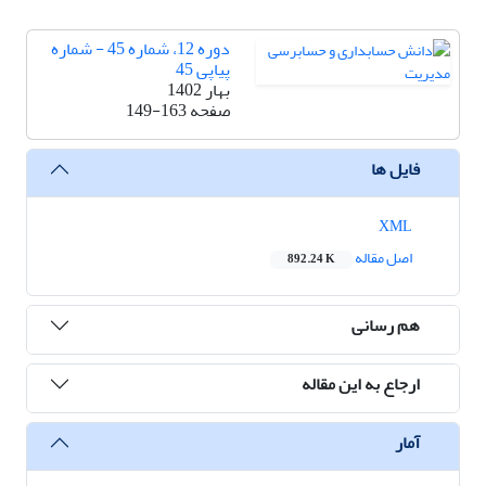
دوره 12، شماره 45 - شماره
پیاپی 45
بهار 1402
صفحه
149-163
فایل ها
XML
اصل مقاله
892.24 K
هم رسانی
ارجاع به این مقاله
آمار