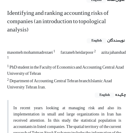
English
Identifying and ranking accounting risks of
companies (an introduction to topological
analysis)
نویسندگان
English
1
2
masomeh mohammadrezaei
farzaneh heidarpoor
azita jahanshad
1
1
PhD student in the Faculty of Economics and Accounting, Central Azad
University of Tehran
2
Department of Accounting, Central Tehran branch,Islamic Azad
University, Tehran, Iran.
چکیده
English
In recent years, looking at managing risk and also its
implementation in small and large organizations in Iran has
received attention. In this study, the statistical population is
accountants in listed companies. The spatial territory of the current
research of Tehran Stock Exchange includes the information of the