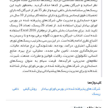
نظر اساتید و خبرگان بعضی از کدها حذف گردید. ‌به‌منظور تایید این
ریسک‌ها پرسشنامه بخش دلفی تهیه و از نظر 35 نفر از خبرگان که دارای
تحصیلات فوق لیسانس و دکتری و دارای سابقه کار بیشتر از 10 سال در
حوزه حسابداری و مدیریت مالی ‌شرکت‌های پذیرفته شده در بورس
اوراق بهادار تهران استفاده شد. از تعداد 26 ریسک، تعداد 24 ریسک
تایید شد. برای محاسبات بخش دلفی از نرم‌افزار Excel 2016 استفاده
شده است. انتخاب خبرگان به صورت گلوله برفی بوده و تا رسیدن به
اشباع نظری ادامه یافته است. در این بررسی به‌ترتیب ‌‌ریسک‌های تورم،
نقدینگی، اعتباری، درآمد، بودجه، نقدشوندگی، نرخ مبادله، مالیات،
سرمایه‌گذاری مجدد، تامین مالی مجدد، عملیاتی، نرخ بهره، منابع
انسانی، تکنولوژی، مدیریت، رقابت، قوانین و مقررات، صنعت، شهرت،
نظام‌های مدیریتی، فرآیندها، قیمت سهام به عنوان ‌‌ریسک‌های
حسابداری در ‌شرکت‌های پذیرفته شده در بورس اوراق بهادار شناخته
شده‌اند و برای مدیریت ریسک‌ها پیشنهاداتی بیان شده است.
کلیدواژه‌ها
شرکت های پذیرفته شده در بورس اوراق بهادار
روش کیفی
دلفی
ریسک
عنوان مقاله