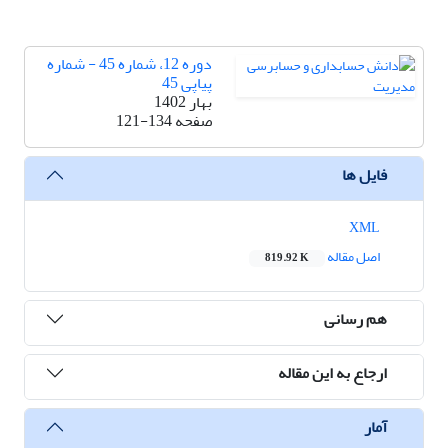
دوره 12، شماره 45 - شماره
پیاپی 45
بهار 1402
صفحه
121-134
فایل ها
XML
اصل مقاله
819.92 K
هم رسانی
ارجاع به این مقاله
آمار