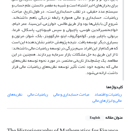
برای بحران‌های اخیر اشتباه است و شبیه به مقصر دانستن علم حساب و
سیستم عدد حقیقی، در تقلب حسابداری است». در طول تاریخ، مباحث
ریاضیات، حسابداری و مالی همواره رابطه نزدیکی باهم داشته‌اند.
شروع آن با بابِلی‌‌ها بود و از طریق طالس، خوارزمی، ابن‌سینا، عمر خیام،
خواجه‌نصیرالدین طوسی، پاچیولی و سپس فیبوناچی، پاسکال، فرما،
برنولی، باچلیر، وینر، کولموگروف، ایتو، مارکوویتز، بلک، شولز، مرتون و
بسیاری دیگر توسعه یافت. نتیجه پژوهش حاضر نشان‌دهنده این است
که هرکدام از این افراد سهم بزرگی در توسعه ریاضیات مالی داشته‌اند؛
تا از این طریق به حل مشکلات بازار سرمایه بپردازند. همچنین در این
مطالعه، یک چشم‌انداز تاریخی مختصر، در مورد نحوه توسعه نظریه‌های
مالی که به‌نوبه خود تحت تأثیر توسعه نظریه‌های ریاضیات مالی قرار
داشت، ارائه می‌شود.
کلیدواژه‌ها
ریاضیات و اقتصاد
مباحث حسابداری و مالی
ریاضیات مالی
نظریه‌های
مالی و ابزارهای مالی
عنوان مقاله
English
The Historiography of Mathematics for Finance