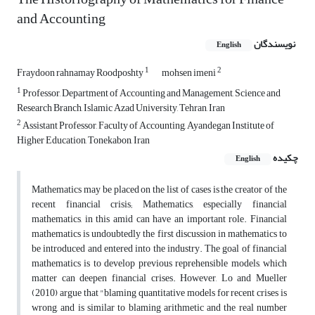
and Accounting
نویسندگان
English
1
2
Fraydoon rahnamay Roodposhty
mohsen imeni
1
Professor, Department of Accounting and Management, Science and
Research Branch, Islamic Azad University, Tehran, Iran
2
Assistant Professor, Faculty of Accounting, Ayandegan Institute of
Higher Education, Tonekabon, Iran
چکیده
English
Mathematics may be placed on the list of cases is the creator of the
recent financial crisis; Mathematics, especially financial
mathematics, in this amid can have an important role. Financial
mathematics is undoubtedly the first discussion in mathematics to
be introduced and entered into the industry. The goal of financial
mathematics is to develop previous reprehensible models, which
matter can deepen financial crises. However, Lo and Mueller
(2010) argue that "blaming quantitative models for recent crises is
wrong, and is similar to blaming arithmetic and the real number