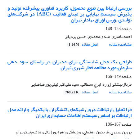
بررسی ارتباط بین تنوع محصول، کاربرد فناوری پیشرفته تولید و
پذیرش سیستم بهایابی بر مبنای فعالیت (ABC) در شرکت‌های
تولیدی بورس اوراق بهادار تهران
صفحه
123-148
احمد ناصری، مهدی محمدی، حسن یزدیفر
مشاهده مقاله
اصل مقاله
1.14 M
طراحی یک مدل شایستگی برای مدیران در راستای سود دهی
سازمان،مورد مطالعه قطار شهری تهران
صفحه
149-166
فرناز بهشتی زواره، ایرج سلطانی، سیدعلی‌اکبر نیلی پور طباطبایی
مشاهده مقاله
اصل مقاله
769.22 K
فرا تحلیل ارتباطات درون شبکه‌ای کنشگران با یکدیگر و ارائه مدل
ارتباطات بر اساس سیستم اطلاعات حسابداری ایران
صفحه
167-186
پروین صدری، فریدون رهنمای رودپشتی، زهرا پورزمانی، هاشم نیکومرام