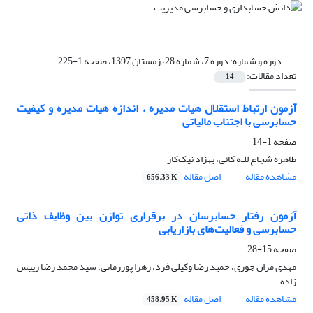
دوره و شماره:
دوره 7، شماره 28، زمستان 1397، صفحه 1-225
تعداد مقالات:
14
آزمون ارتباط استقلال هیات مدیره ، اندازه هیات مدیره و کیفیت
حسابرسی با اجتناب مالیاتی
صفحه
1-14
طاهره شجاع للـه کائی، بهزاد نیک‌کار
مشاهده مقاله
اصل مقاله
656.33 K
آزمون رفتار حسابرسان در برقراری توازن بین وظایف ذاتی
حسابرسی و فعالیت‌های بازاریابی
صفحه
15-28
مهدی مران جوری، حمید رضا وکیلی فرد، زهرا پورزمانی، سید محمد رضا رییس
زاده
مشاهده مقاله
اصل مقاله
458.95 K