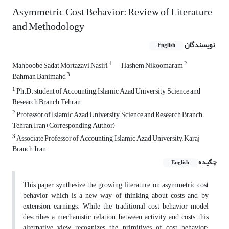
Asymmetric Cost Behavior: Review of Literature
and Methodology
نویسندگان
English
1
2
Mahboobe Sadat Mortazavi Nasiri
Hashem Nikoomaram
3
Bahman Banimahd
1
Ph.D. student of Accounting, Islamic Azad University, Science and
Research Branch, Tehran
2
Professor of Islamic Azad University, Science and Research Branch,
Tehran, Iran (Corresponding Author)
3
Associate Professor of Accounting, Islamic Azad University, Karaj
Branch, Iran
چکیده
English
This paper synthesize the growing literature on asymmetric cost
behavior which is a new way of thinking about costs and, by
extension, earnings. While the traditional cost behavior model
describes a mechanistic relation between activity and costs, this
alternative view recognizes the primitives of cost behavior: