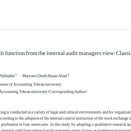
dit function from the internal audit managers view: Clas
1
2
Nikbakht
Maryam Ghods Hasan Abad
essor of Accounting, Tehran university
Accounting, Tehran university (Corresponding Author)
ting is conducted in a variety of legal and cultural environments, and for organizati
ccording to the adoption of the internal control instruction of the stock exchange 
t profession in Iran seems new. In this study, by adopting a qualitative research
 internal audit from internal audit managers point of view as professional executiv