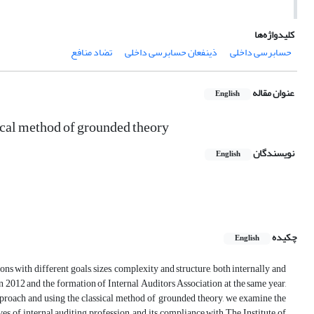
کلیدواژه‌ها
حسابرسی داخلی
ذینفعان حسابرسی داخلی
تضاد منافع
عنوان مقاله
English
sical method of grounded theory
نویسندگان
English
چکیده
English
ons with different goals, sizes, complexity and structure, both internally and
in 2012 and the formation of Internal Auditors Association at the same year,
 approach and using the classical method of grounded theory, we examine the
es of internal auditing profession, and its compliance with The Institute of