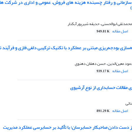
ازمانی و رفتار چسبنده هزینه های فروش، عمومی و اداری در شرکت های 
محمدتقی ابوالحسنی، حدیقه شیرپورآبکنار
اصل مقاله
949.81 K
ده‌سازی بودجه‌ریزی مبتنی بر عملکرد با تکنیک ترکیبی دلفی فازی و فرآیند
ود معین‌الدین، حسن دهقان دهنوی
اصل مقاله
939.17 K
ی مقالات حسابداری از نوع آرشیوی
ائی
اصل مقاله
891.29 K
ز دست دادن صاحبکار حسابرسان؛ با تأکید بر حسابرسی عملکرد مدیریت