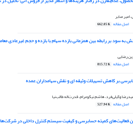
محصول، عدم‌تقارن در رفتار هزینه‌ها و انتظار مدیر از فروش آتی: تحلیل در
 امیر صابر
اصل مقاله
662.05 K
ش به سود بر رابطه بین همزمانی بازده سهام با بازده و حجم غیرعادی معام
زین رضایی
اصل مقاله
815.72 K
ابرسی بر کاهش تسهیلات وثیقه ای و نقش سهامداران عمده
درضا وکیلی‌فرد، هاشم نیکومرام، قدرت‌اله طالب‌نیا
اصل مقاله
527.94 K
ن فعالیت‌های کمیته حسابرسی و کیفیت سیستم کنترل داخلی در شرکت‌هایپ