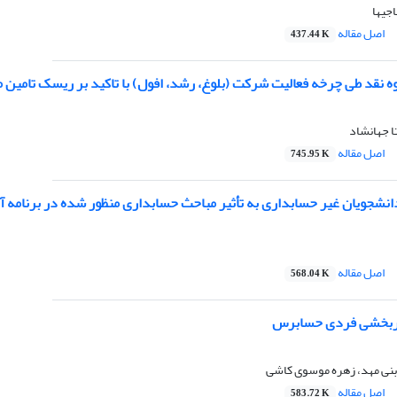
اجیها
اصل مقاله
437.44 K
ه نقد طی چرخه فعالیت شرکت (بلوغ، رشد، افول) با تاکید بر ریسک تامین 
ا جهانشاد
اصل مقاله
745.95 K
شجویان غیر حسابداری به تأثیر مباحث حسابداری منظور شده در برنامه 
اصل مقاله
568.04 K
اثربخشی فردی حسابرس
بنی مهد، زهره موسوی کاشی
اصل مقاله
583.72 K