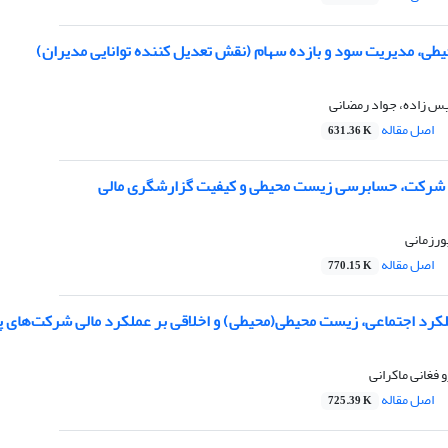
یطی، مدیریت سود و بازده سهام (نقش تعدیل کننده توانایی مدیران)
س زاده، جواد رمضانی
اصل مقاله
631.36 K
 شرکت، حسابرسی زیست محیطی و کیفیت گزارشگری مالی
ورزمانی
اصل مقاله
770.15 K
لکرد اجتماعی، زیست محیطی(محیطی) و اخلاقی بر عملکرد مالی شرکت‌های پ
 فغانی ماکرانی
اصل مقاله
725.39 K