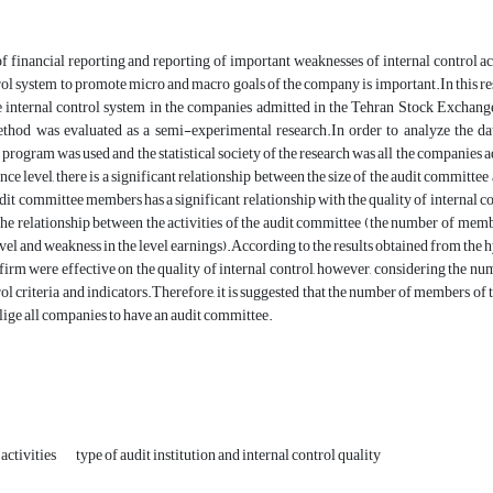
f financial reporting and reporting of important weaknesses of internal control a
rol system to promote micro and macro goals of the company is important.In this rese
e internal control system in the companies admitted in the Tehran Stock Exchange
ethod was evaluated as a semi-experimental research.In order to analyze the dat
rogram was used and the statistical society of the research was all the companies 
ce level, there is a significant relationship between the size of the audit committee 
it committee members has a significant relationship with the quality of internal contr
the relationship between the activities of the audit committee (the number of memb
evel and weakness in the level earnings).According to the results obtained from the hy
 firm were effective on the quality of internal control, however, considering the nu
rol criteria and indicators.Therefore, it is suggested that the number of members of
blige all companies to have an audit committee.
activities
type of audit institution and internal control quality