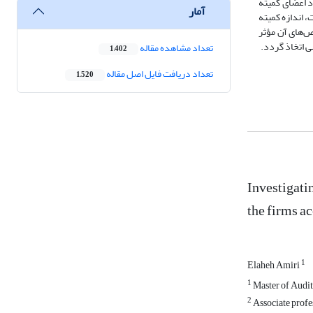
 اعضای کمیته
آمار
 اندازه کمیته
ص‌های آن مؤثر
ی اتخاذ گردد.
تعداد مشاهده مقاله
1,402
تعداد دریافت فایل اصل مقاله
1,520
Investigatin
the firms a
1
Elaheh Amiri
1
Master of Audit
2
Associate profe