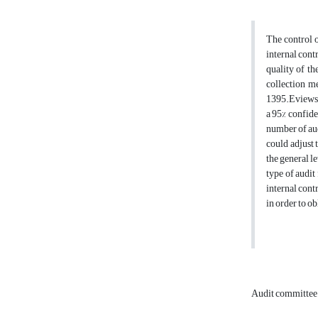
The control o
internal cont
quality of th
collection m
1395.Eviews p
a 95% confiden
number of aud
could adjust 
the general l
type of audit
internal cont
in order to o
Audit committee 