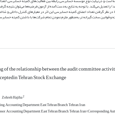
 است و درنهایت نوع موسسه حسابرسی رابطه بین فعالیت‌های کمیته حسابرسی (تعداد
عدیل می‌کند. با توجه به نتایج به‌دست‌آمده از آزمون فرضیه‌ها می‌توان نتیجه گرفت،
در نظر گرفتن تعداد اعضای کمیته حسابرسی این اثر در معیارهای کنترل داخلی و شاخ
ه و قوانین سخت گیرانه تر به‌منظور ملزم نمودن تمام شرکت‌ها با داشتن کمیته حسابرس
g of the relationship between the audit committee activiti
cceptedin Tehran Stock Exchange
2
Zohreh Hajiha
ing, Accounting Department, East Tehran Branch, Tehran, Iran
ssor, Accounting Department, East Tehran Branch, Tehran, Iran (Corresponding Au