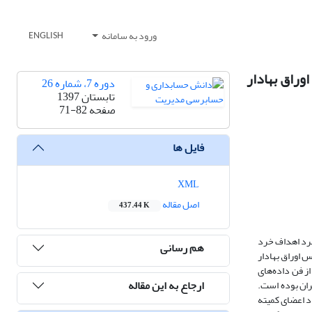
ورود به سامانه
ENGLISH
راق بهادار
دوره 7، شماره 26
تابستان 1397
صفحه
71-82
فایل ها
XML
اصل مقاله
437.44 K
برد اهداف خرد
هم رسانی
 اوراق بهادار
از فن داده‌های
ارجاع به این مقاله
اق بهادار تهران بوده است.
عداد اعضای کمیته