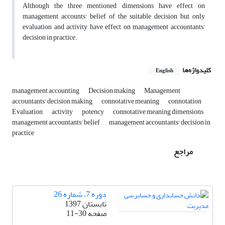
Although the three mentioned dimensions have effect on
management accounts' belief of the suitable decision but only
evaluation and activity have effect on management accountants'
decision in practice.
کلیدواژه‌ها
English
management accounting
Decision making
Management
accountants' decision making
connotative meaning
connotation
Evaluation
activity
potency
connotative meaning dimensions
management accountants' belief
management accountants' decision in
practice
مراجع
دوره 7، شماره 26
تابستان 1397
صفحه
11-30