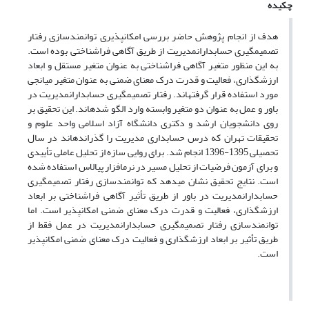
چکیده
هدف از انجام پژوهش حاضر بررسی امکان­پذیری توانمندسازی رفتار
تصمیم­گیری حسابداران­مدیریت از طریق آگاهی فراشناختی بوده است.
به این منظور متغیر آگاهی فراشناختی به عنوان متغیر مستقل و ابعاد
ارزشگذاری، فعالیت و قدرت درک معنای ضمنی به عنوان متغیر میانجی
مورد استفاده قرار گرفته­اند. رفتار تصمیم­گیری حسابداران­مدیریت در
باور و عمل به عنوان دو متغیر وابسته وارد الگو شده­اند. این تحقیق بر
روی دانشجویان ارشد و دکتری دانشگاه آزاد اسلامی واحد علوم و
تحقیقات تهران که درس حسابداری مدیریت را گذرانده­اند در سال
تحصیلی 1395-1396 انجام شد. برای روایی سازه از تحلیل عاملی تأییدی
و برای آزمون فرضیات از تحلیل مسیر در نرم­افزار پی­ال­اس استفاده شده
است. نتایج تحقیق نشان می­دهد که توانمندسازی رفتار تصمیم­گیری
حسابداران­مدیریت در باور از طریق تأثیر آگاهی فراشناختی بر ابعاد
ارزشگذاری، فعالیت و قدرت درک معنای ضمنی امکان­پذیر است. اما
توانمندسازی رفتار تصمیم­گیری حسابداران­مدیریت در عمل فقط از
طریق تأثیر بر ابعاد ارزشگذاری و فعالیت درک معنای ضمنی امکان­پذیر
است.