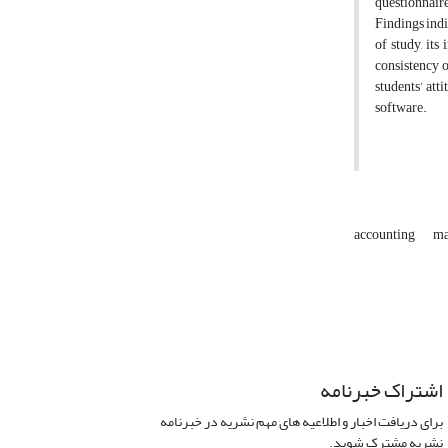
questionnair
Findings indic
of study, it
consistency o
students’ att
software.
accounting
ma
اشتراک خبرنامه
برای دریافت اخبار و اطلاعیه های مهم نشریه در خبرنامه
نشریه مشترک شوید.