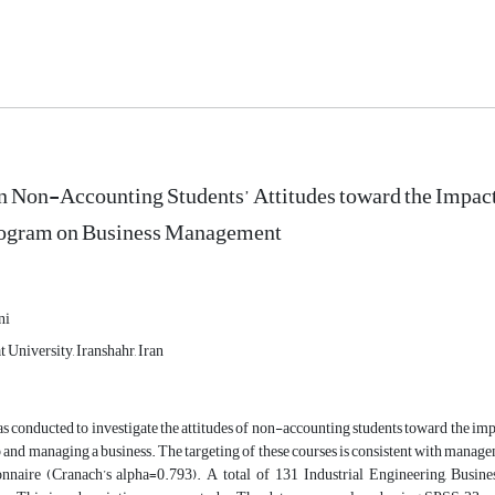
 Non-Accounting Students’ Attitudes toward the Impact
rogram on Business Management
ni
t University, Iranshahr, Iran
s conducted to investigate the attitudes of non-accounting students toward the im
p and managing a business. The targeting of these courses is consistent with manage
nnaire (Cranach’s alpha=0.793). A total of 131 Industrial Engineering, Busin