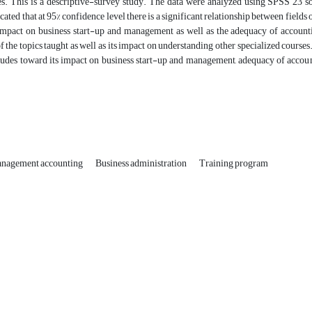
es. This is a descriptive-survey study. The data were analyzed using SPSS 23 s
ated that at 95% confidence level there is a significant relationship between fields o
s impact on business start-up and management as well as the adequacy of account
f the topics taught as well as its impact on understanding other specialized courses
itudes toward its impact on business start-up and management, adequacy of account
nagement accounting
Business administration
Training program