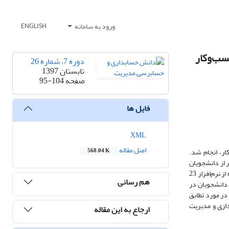
ورود به سامانه
ENGLISH
سب‌وکار
دوره 7، شماره 26
تابستان 1397
صفحه
95-104
فایل ها
XML
اصل مقاله
ر، انجام شد.
568.04 K
ا حسابداری مدیریت یا پیش‌زمینه آن مطابقت دارد. ابزار گردآوری داده‌ها پرسشنامه محقق ساخته (آلفا کرونباخ=793/0) است. 131 نفر از دانشجویان
رشته‌های مهندسی صنایع، مدیریت کسب‌وکار، مدیریت بازرگانی و مدیریت صنعتی به سؤالات پاسخ دادند. پژوهش از نوع توصیفی- پیمایشی است؛ داده‌ها با استفاده از نرم‌افزار 23
هم رسانی
ی‌دهد: در سطح 95% بین رشته تحصیلی و نگرش دانشجویان در
در مورد تطابق
ازی و مدیریت
ارجاع به این مقاله