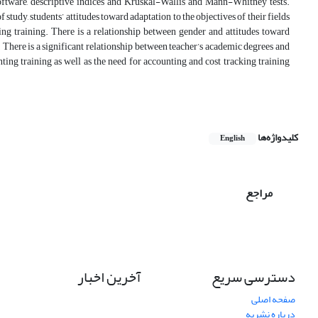
oftware, descriptive indices and Kruskal-Wallis and Mann-Whitney tests.
f study, students’ attitudes toward adaptation to the objectives of their fields
ing training. There is a relationship between gender and attitudes toward
. There is a significant relationship between teacher’s academic degrees and
ing training as well as the need for accounting and cost tracking training
کلیدواژه‌ها
English
مراجع
دسترسی سریع
آخرین اخبار
صفحه اصلی
درباره نشریه