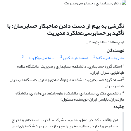
نگرشی به بیم از دست دادن صاحبکار حسابرسان؛ با
تأکید بر حسابرسی عملکرد مدیریت
نوع مقاله : مقاله پژوهشی
نویسندگان
3
2
1
یحیی حساس یگانه
اسفندیار ملکیان
اسماعیل توکل نیا
1
استاد گروه حسابداری، دانشکده حسابداری و مدیریت، دانشگاه علامه
طباطبایی، تهران، ایران.
2
استاد گروه حسابداری، دانشکده علوم اقتصادی و اداری، دانشگاه مازندران،
بابلسر، ایران.
3
دانشجوی دکتری حسابداری، دانشکده علوم اقتصادی و اداری، دانشگاه
مازندران، بابلسر، ایران (نویسنده مسئول).
چکیده
این واقعیت که در عمل، مدیریت شرکت، قدرت استخدام و اخراج
حسابرس را دارد و حق­الزحمه وی را می­پردازد، به­همراه شکست­های اخیر