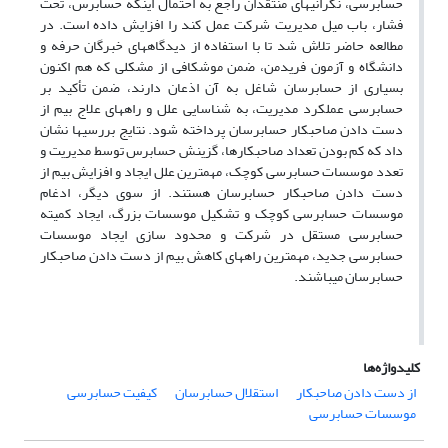
حسابرسی، نگرانی­های منتقدان راجع به احتمال این­که حسابرس، تحت
فشار، باب میل مدیریت شرکت عمل کند را افزایش داده است. در
مطالعه حاضر تلاش شد تا با استفاده از دیدگاه­های خبرگان حرفه و
دانشگاه و آزمون فریدمن، ضمن موشکافی از مشکلی که هم اکنون
بسیاری از حسابرسان شاغل به آن اذعان دارند، ضمن تأکید بر
حسابرسی عملکرد مدیریت، به شناسایی علل و راه­های علاج بیم از
دست دادن صاحبکار حسابرسان پرداخته شود. نتایج بررسی­ها نشان
داد که کم بودن تعداد صاحبکارها، گزینش حسابرس توسط مدیریت و
تعدد موسسات حسابرسی کوچک، مهمترین علل ایجاد و افزایش بیم از
دست دادن صاحبکار حسابرسان هستند. از سوی دیگر، ادغام
موسسات حسابرسی کوچک و تشکیل موسسات بزرگ، ایجاد کمیته
حسابرسی مستقل در شرکت و محدود سازی ایجاد موسسات
حسابرسی جدید، مهمترین راه­های کاهش بیم از دست دادن صاحبکار
حسابرسان می­باشند.
کلیدواژه‌ها
از دست دادن صاحبکار
استقلال حسابرسان
کیفیت حسابرسی
موسسات حسابرسی