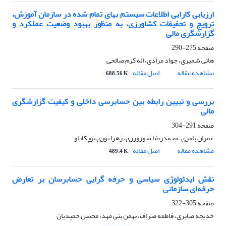
ارزیابی کارایی اطلاعات سیستم بهای تمام شده در سازمان آموزش،
ترویج و تحقیقات کشاورزی، به منظور بهبود وضعیت عملکرد و
گزارشگری مالی
صفحه
275-290
هانی شمیری، جواد مرادی، اله کرم صالحی
مشاهده مقاله
اصل مقاله
688.56 K
بررسی و تبیین رابطه بین حسابرسی داخلی و کیفیت گزارشگری
مالی
صفحه
291-304
عمران بامری، محمدرضا شورورزی، زهرا نوری توپکانلو
مشاهده مقاله
اصل مقاله
489.4 K
نقش ایدئولوژی سیاسی و حرفه گرایی حسابرسان بر تعارض
حرفه‌ای سازمانی
صفحه
305-322
خدیجه صابری، فاطمه صراف، بهمن بنی مهد، محسن حمیدیان