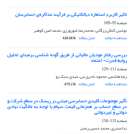
تاثیر کاربردِ استعاره دیالکتیکی بر فرآیند مذاکره‌ی حسابرسان
صفحه
95-109
نوشین کمالی زرگانی، محمدرضا شورورزی، محمد امین کوهبر
مشاهده مقاله
اصل مقاله
628.68 K
بررسی رفتار مودیان مالیاتی از طریق گونه شناسی برمبنای تحلیل
روابط قدرت- اعتماد
صفحه
111-129
رضا هاشمی، محمود نادری بنی، مهدی سبک رو
مشاهده مقاله
اصل مقاله
679.2 K
تأثیر موضوعات کلیدی حسابرسی مبتنی بر ریسک در سطح شرکت و
در سطح حساب بر همزمانی قیمت سهام با توجه به مالکیت نهادی
دولتی و غیردولتی
صفحه
131-150
ندا صدری، محمد حسین رنجبر