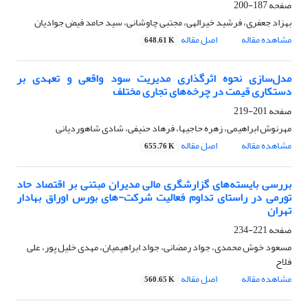
صفحه
187-200
بهزاد جعفری، فرشید خیرالهی، مجتبی چاوشانی، سید حامد فیض جوادیان
مشاهده مقاله
اصل مقاله
648.61 K
مدل‌سازی نحوه اثرگذاری مدیریت سود واقعی و تعهدی بر
دستکاری قیمت در چرخه‌های تجاری مختلف
صفحه
201-219
مهرنوش ابراهیمی، زهره حاجیها، فرهاد حنیفی، شادی شاهوردیانی
مشاهده مقاله
اصل مقاله
655.76 K
بررسی بایسته‌های گزارشگری مالی مدیران مبتنی بر اقتصاد حاد
تورمی در راستای تداوم فعالیت شرکت-های بورس اوراق بهادار
تهران
صفحه
221-234
مسعود خوش محمدی، جواد رمضانی، جواد ابراهیمیان، مهدی خلیل پور، علی
فلاح
مشاهده مقاله
اصل مقاله
560.65 K