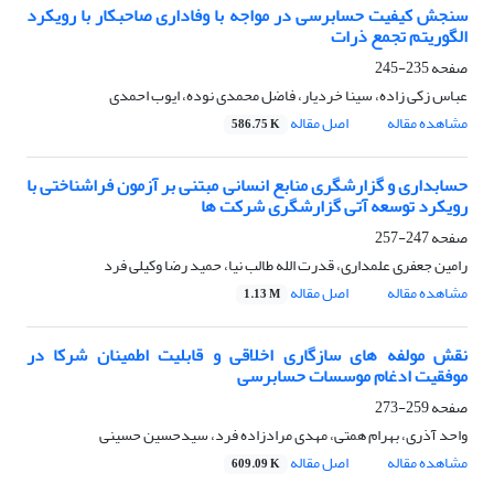
سنجش کیفیت حسابرسی در مواجه با وفاداری صاحبکار با رویکرد
الگوریتم تجمع ذرات
صفحه
235-245
عباس زکی زاده، سینا خردیار، فاضل محمدی نوده، ایوب احمدی
مشاهده مقاله
اصل مقاله
586.75 K
حسابداری و گزارشگری منابع انسانی مبتنی بر آزمون فراشناختی با
رویکرد توسعه آتی گزارشگری شرکت ها
صفحه
247-257
رامین جعفری علمداری، قدرت الله طالب نیا، حمید رضا وکیلی فرد
مشاهده مقاله
اصل مقاله
1.13 M
نقش مولفه های سازگاری اخلاقی و قابلیت اطمینان شرکا در
موفقیت ادغام موسسات حسابرسی
صفحه
259-273
واحد آذری، بهرام همتی، مهدی مرادزاده فرد، سیدحسین حسینی
مشاهده مقاله
اصل مقاله
609.09 K