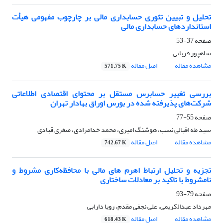
تحلیل و تبیین تئوری حسابداری مالی بر چارچوب مفهومی هیأت
استانداردهای حسابداری مالی
صفحه
37-53
شاهپور قربانی
مشاهده مقاله
اصل مقاله
571.75 K
بررسی تغییر حسابرس مستقل بر محتوای اقتصادی اطلاعاتی
شرکت‌های پذیرفته شده در بورس اوراق بهادار تهران
صفحه
55-77
سید طه اقبالی نسب، هوشنگ امیری، محمد خدامرادی، صغری قبادی
مشاهده مقاله
اصل مقاله
742.67 K
تجزیه و تحلیل ارتباط اهرم های مالی با محافظه‌کاری مشروط و
نامشروط با تاکید بر معادلات ساختاری
صفحه
79-93
مهرداد عبدالکریمی، علی نجفی مقدم، رویا دارابی
مشاهده مقاله
اصل مقاله
618.43 K