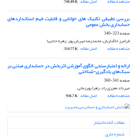
مشاهده مقاله
اصل مقاله
746.89 K
بررسی تطبیقی تکنیک های خوانایی و قابلیت فهم استانداردهای
حسابداری بخش عمومی
صفحه
323-340
فرامرز خاکبازیان، محمدرضا مهربان پور، زهره حاجیها
مشاهده مقاله
اصل مقاله
514.77 K
ارائه و اعتبارسنجی الگوی آموزشی اثربخش در حسابداری مبتنی بر
سبک‌های یادگیری-شناختی
صفحه
341-360
مهرداد معززی راد، زهرا پورزمانی
مشاهده مقاله
اصل مقاله
936.7 K
مقالات آماده انتشار
شماره جاری