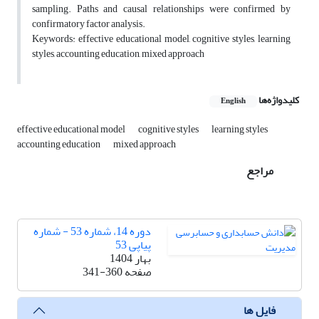
sampling. Paths and causal relationships were confirmed by
confirmatory factor analysis.
Keywords: effective educational model, cognitive styles, learning
styles, accounting education, mixed approach
کلیدواژه‌ها
English
effective educational model
cognitive styles
learning styles
accounting education
mixed approach
مراجع
دوره 14، شماره 53 - شماره
پیاپی 53
بهار 1404
صفحه
341-360
فایل ها