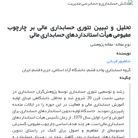
تحلیل و تبیین تئوری حسابداری مالی بر چارچوب
مفهومی هیأت استانداردهای حسابداری مالی
نوع مقاله : مقاله پژوهشی
نویسنده
شاهپور قربانی
گروه حسابداری، واحد قشم، دانشگاه آزاد اسلامی، جزیره قشم، ایران
چکیده
رشد و توسعهی تئوری حسابداری توسط پژوهش‌گران حسابداری در
نیمهی نخست قرن 20 شروع شد و محافل دانشگاهی مبنای اولیه
آموزش حسابداری مالی و فعالیت در این حوزه را در ایالات متحده
پایهریزی نمودند. خاستگاه اولیه تدوین استانداردهای حسابداری برای
آموزش و اجرا، اوایل سال 1970، از زمان تأسیس هیأت استانداردهای
حسابداری مالی است. هر چند هدف اساسی چارچوب مفهومی، گسترش
مجموعه‌ای از مفاهیم و اصول برای کمک در راستای تدوین
استانداردهای حسابداری بود، کاهش تنوع در رویههای حسابداری و