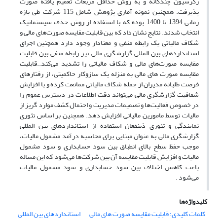
رگرسیون چندگانه و به روش حداقل مربعات تعمیم یافته صورت
پذیرفت. همچنین نمونه آماری پژوهش شامل 115 شرکت طی بازه
زمانی 1394 تا 1400 بوده که با استفاده از روش حذف سیستماتیک
انتخاب شدند. نتایج نشان داد که بین قابلیت مقایسه صورت‌های مالی و
شکاف مالیاتی یک رابطه منفی و معنادار وجود دارد همچنین اجرای
استانداردهای بین المللی گزارشگری مالی نیز رابطه منفی بین قابلیت
مقایسه صورت‌های مالی و شکاف مالیاتی را تشدید می‌کند..قابلیت
مقایسه صورت های مالی به منزله یک سازوکار حاکمیتی، از رفتارهای
فرصت طلبانه مدیران از جمله شکاف مالیاتی ممانعت کرده و با افزایش
شفافیت گزارشگری مالی می‌تواند دقت اطلاعات در دسترس عموم را
در خصوص فعالیت‌ها و تصمیمات مدیریت و احتمال کشف موارد گریز از
مالیات توسط مامورین مالیاتی افزایش دهد. همچنین بر اساس تئوری
نمایندگی و تئوری ذینفعان استفاده از استانداردهای بین المللی
گزارشگری مالی به عنوان مبنایی برای محاسبه درآمد مشمول مالیات،
موجب حفظ سطح بالای انطباق بین سود حسابداری و سود مشمول
مالیات و افزایش قابلیت مقایسه آن بین شرکت‌ها می‌شود که این مساله
باعث کاهش اختلاف بین سود حسابداری و سود مشمول مالیات
می‌شود .
کلیدواژه‌ها
کلمات کلیدی: قابلیت مقایسه صورت های مالی
استانداردهای بین المللی