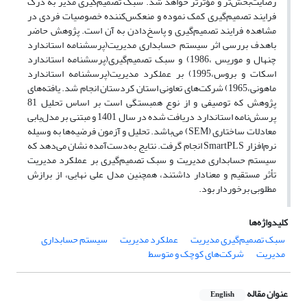
رضایت‌بخش‌تر و مؤثرتر خواهد شد. سبک تصمیم‌گیری مدیر به درک
فرایند تصمیم‌گیری کمک نموده و منعکس‌کننده خصوصیات فردی در
مشاهده فرایند تصمیم‌گیری و پاسخ‌دادن به آن است. پژوهش حاضر
باهدف بررسی اثر سیستم حسابداری مدیریت(پرسشنامه استاندارد
چنهال و موریس ،1986) و سبک تصمیم‌گیری(پرسشنامه استاندارد
اسکات و بروس،1995) بر عملکرد مدیریت(پرسشنامه استاندارد
ماهونی،1965) شرکت‌های تعاونی استان کردستان انجام شد. یافته‌های
پژوهش که توصیفی و از نوع همبستگی است بر اساس تحلیل 81
پرسش‌نامه استاندارد دریافت شده در سال 1401 و مبتنی بر مدل‌یابی
معادلات ساختاری (SEM) می‌باشد. تحلیل و آزمون فرضیه‌ها به ‌وسیله
نرم‌افزار SmartPLS انجام گرفت. نتایج به‌دست‌آمده نشان می‌دهد که
سیستم حسابداری مدیریت و سبک تصمیم‌گیری بر عملکرد مدیریت
تأثر مستقیم و معنادار داشتند، همچنین مدل علی نهایی، از برازش
مطلوبی برخوردار بود.
کلیدواژه‌ها
سبک تصمیم‌گیری مدیریت
عملکرد مدیریت
سیستم حسابداری
مدیریت
شرکت‌های کوچک و متوسط
عنوان مقاله
English