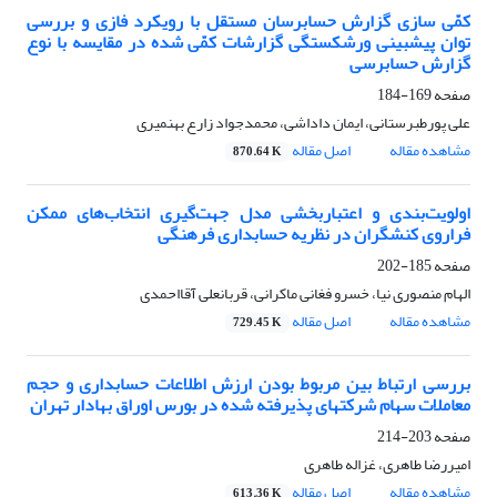
کمّی‏ سازی گزارش حسابرسان مستقل با رویکرد فازی و بررسی
توان پیش‏بینی ورشکستگی گزارشات کمّی‏ شده در مقایسه با نوع
گزارش حسابرسی
صفحه
169-184
علی پورطبرستانی، ایمان داداشی، محمدجواد زارع بهنمیری
مشاهده مقاله
اصل مقاله
870.64 K
اولویت‌بندی و اعتباربخشی مدل جهت‌گیری انتخاب‌های ممکن
فراروی کنشگران در نظریه حسابداری فرهنگی
صفحه
185-202
الهام منصوری نیا، خسرو فغانی ماکرانی، قربانعلی آقااحمدی
مشاهده مقاله
اصل مقاله
729.45 K
بررسی ارتباط بین مربوط بودن ارزش اطلاعات حسابداری و حجم
معاملات سهام شرکتهای پذیرفته شده در بورس اوراق بهادار تهران
صفحه
203-214
امیررضا طاهری، غزاله طاهری
مشاهده مقاله
اصل مقاله
613.36 K