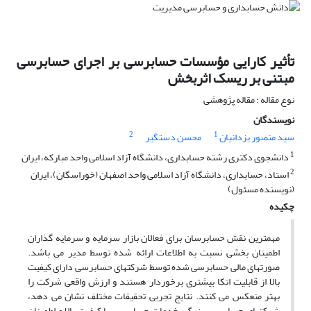
تأثیر کارایی مؤسسات حسابرسی بر اجرای حسابرسی
مبتنی بر ریسک اثربخش
نوع مقاله : مقاله پژوهشی
نویسندگان
2
1
سید منصور یزدانیان
محسن دستگیر
1
دانشجوی دکتری رشته حسابداری، دانشگاه آزاد اسلامی واحد مبارکه، ایران
2
استاد، حسابداری، دانشگاه آزاد اسلامی واحد اصفهان (خوراسگان)، ایران
(نویسنده مسئول)
چکیده
مهمترین نقش حسابرسان برای فعالان بازار سرمایه و سرمایه گذاران
اطمینان بخشی نسبت به اطلاعات ارائه شده توسط مدیر می باشد.
صورتهای مالی حسابرسی شده توسط شرکتهای حسابرسی دارای کیفیت
بالا از قابلیت اتکا بیشتری برخوردار هستند و ارزش واقعی شرکت را
بهتر منعکس می کنند. نتایج تجربی تحقیقات مختلف نشان می دهد،
شرکتهای حسابرسی بزرگ، خدمات حسابرسی با کیفیت بالا و اطمینان