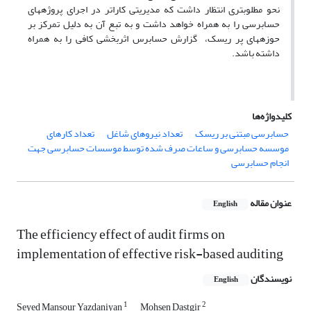
نحو مطلوبتری انتظار داشت که مدیریتی کاراتر در اجرای پروژه­های
حسابرسی را به همراه خواهد داشت و به تبع آن به دلیل تمرکز بر
حوزه­های پر ریسک، گزارش حسابرس اثربخشی کافی را به همراه
داشته باشد.
کلیدواژه‌ها
حسابرسی مبتنی بر ریسک
تعداد نیروهای شاغل
تعداد کارهای
موسسه حسابرسی و ساعات صرف شده توسط موسسات حسابرسی جهت
انجام حسابرسی
عنوان مقاله
English
The efficiency effect of audit firms on
implementation of effective risk-based auditing
نویسندگان
English
1
2
Seyed Mansour Yazdaniyan
Mohsen Dastgir