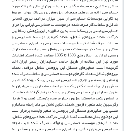
بخشی بیشتری به سرمایه گذار در باره صورتهای مالی شرکت مورد
حسابرسی ارائه می دهند. هدف این پژوهش بررسی اثر عوامل مربوط
به کارایی موسسات حسابرسی از قبیل میزان درآمد؛ نیروی انسانی
شاغل و ساعات کار صرف شده در موسسات حسابرسی ایرانی بر اجرای
حسابرسی مبتنی بر ریسک است. بدین منظور در این پژوهش ارتباط بین
درآمد، تعداد نیروهای شاغل، تعداد کارهای موسسه حسابرسی و
ساعات صرف شده توسط موسسات حسابرسی با اجرای حسابرسی
مبتنی بر ریسک در موسسات حسابرسی فعال عضو جامعه حسابداران
رسمی ایران بین سال های 1393 تا 1395 مطالعه شده است. اطلاعات
مورد نیاز این مطالعه از طریق جامعه حسابداران رسمی ایران اخذ
گردیده است. متغیرهای مستقل این پژوهش شامل درآمد، تعداد
نیروهای شاغل، تعداد کارهای موسسه حسابرسی و ساعات صرف شده
و متغیر وابسته نیز اجرای حسابرسی مبتنی بر ریسک بوده که امتیاز
بخش چهار چک لیست کنترل کیفیت جامعه حسابداران رسمی ایران به
عنوان معیار اجرای حسابرسی مبتنی بر ریسک در نظر گرفته شده است.
بر اساس متغیرها مستقل مزبور، چهار فرضیه پژوهشی تعیین و از طریق
رگرسیون چند متغیره آزمون شدند. نتایج نشان می داد رابطه معنادار و
مثبتی بین متغیرهای مستقل این پژوهش با متغیر وابسته برقرار است
این موضوع بدان معنااست که با افزایش درآمد، تعداد نیروهای شاغل،
تعداد کارهای موسسه حسابرسی و اوقات صرف شده جهت انجام
حسابرسی می توان تلاش برای اجرای حسابرسی مبتنی بر ریسک را به