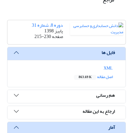
مراجع
دوره 8، شماره 31
پاییز 1398
صفحه
215-230
فایل ها
XML
اصل مقاله
863.69 K
هم رسانی
ارجاع به این مقاله
آمار