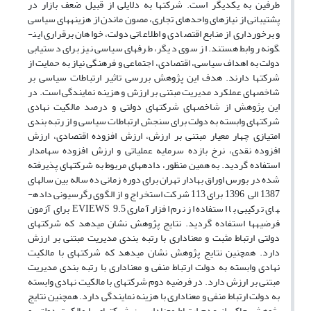
طرفین به یکدیگر است. شرکت­ها به دلایلی از قبیل ضعف بازار در
پشتیبانی از نیازهای واحدهای تجاری، مصون ماندن از هزینه­های سیاسی
و برخورداری از منابع اقتصادی و اطلاعاتی دولت، خواهان برقراری این­
گونه روابط هستند. از سوی دیگر، طرف­های سیاسی نیز برای دستیابی
دولت به اهداف سیاسی، اقتصادی، اجتماعی و فرهنگی نیاز به حمایت از
شرکت­ها دارند. هدف این پژوهش بررسی تاثیر ارتباطات سیاسی بر
شاخص­های عملکرد مدیریت مبتنی بر ارزش و هزینه نمایندگی است. در
این پژوهش از شاخص­های شرکت­های دولتی و درصد مالکیت نهادی
شرکت­های وابسته به دولت برای سنجش ارتباطات سیاسی و از رتبه بندی
امتیازی چهار معیار مبتنی بر ارزش، ارزش افزوده اقتصادی، ارزش
افزوده نقدی، نرخ بازده سرمایه عملیاتی و ارزش افزوده سهامدار
استفاده گردید. به همین منظور، داده­های مربوط به شرکت­های پذیرفته
شده در بورس اوراق بهادار تهران برای دوره زمانی ده ساله بین سال­های
1387 الی 1396 برای 113 شرکت استخراج و از الگوی رگرسیونی داده­
های ترکیبی با استفاده از نرم افزار آماری EVIEWS 9.5 برای آزمون
فرضیه­ها استفاده گردید. نتایج پژوهش نشان می­دهد که شرکت­های
دولتی ارتباط مثبت و معناداری با رتبه بندی مدیریت مبتنی بر ارزش
دارد. همچنین نتایج پژوهش نشان می­دهد که شرکت­های با مالکیت
نهادی وابسته به دولت ارتباط منفی و معناداری با رتبه بندی مدیریت
مبتنی بر ارزش دارد. در فرضیه دوم شرکت­های با مالکیت نهادی وابسته
به دولت ارتباط منفی و معناداری با هزینه نمایندگی دارد. همچنین نتایج
پژوهش حاکی از عدم ارتباط معنادار بین شرکت­های با مالکیت دولتی و