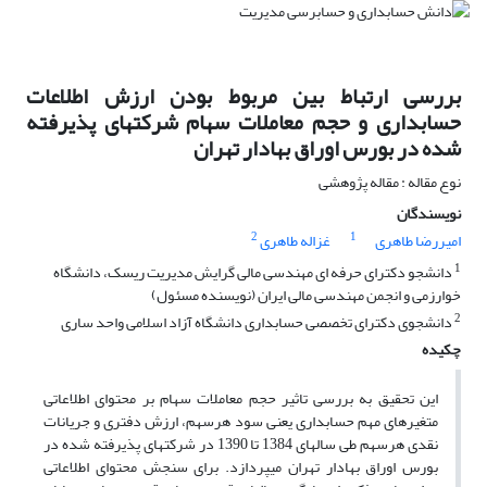
بررسی ارتباط بین مربوط بودن ارزش اطلاعات
حسابداری و حجم معاملات سهام شرکتهای پذیرفته
شده در بورس اوراق بهادار تهران
نوع مقاله : مقاله پژوهشی
نویسندگان
2
1
امیررضا طاهری
غزاله طاهری
1
دانشجو دکترای حرفه ای مهندسی مالی گرایش مدیریت ریسک، دانشگاه
خوارزمی و انجمن مهندسی مالی ایران (نویسنده مسئول)
2
دانشجوی دکترای تخصصی حسابداری دانشگاه آزاد اسلامی واحد ساری
چکیده
این تحقیق به بررسی تاثیر حجم معاملات سهام بر محتوای اطلاعاتی
متغیرهای مهم حسابداری یعنی سود هرسهم، ارزش دفتری و جریانات
نقدی هرسهم طی سال­های 1384 تا 1390 در شرکت­های پذیرفته شده در
بورس اوراق بهادار تهران می­پردازد. برای سنجش محتوای اطلاعاتی