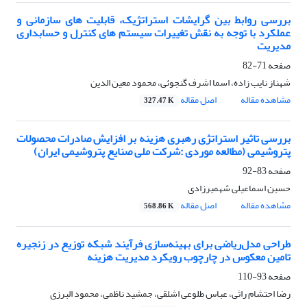
بررسی روابط بین گرایشات استراتژیک، قابلیت های سازمانی و
عملکرد با توجه به نقش تغییرات سیستم های کنترل و حسابداری
مدیریت
صفحه
71-82
شهناز نایب زاده، اسما اشرف گنجوئی، محمود معین الدین
مشاهده مقاله
اصل مقاله
327.47 K
بررسی تاثیر استراتژی رهبری هزینه بر افزایش صادرات محصولات
پتروشیمی (مطالعه موردی :شرکت ملی صنایع پتروشیمی ایران)
صفحه
83-92
حسین اسماعیلی شهمیرزادی
مشاهده مقاله
اصل مقاله
568.86 K
طراحی مدل‌‌ریاضی برای بهینه‌سازی فرآیند شبکه توزیع در زنجیره
تامین معکوس در چارچوب رویکرد مدیریت هزینه
صفحه
93-110
رضا احتشام راثی، عباس طلوعی اشلقی، جمشید ناظمی، محمود البرزی