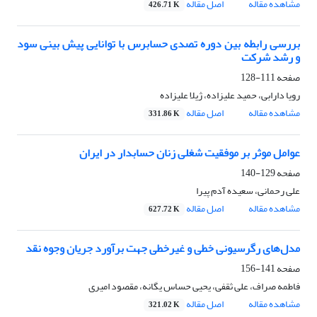
مشاهده مقاله
اصل مقاله
426.71 K
بررسی رابطه بین دوره تصدی حسابرس با توانایی پیش بینی سود
و رشد شرکت
صفحه
111-128
رویا دارابی، حمید علیزاده، ژیلا علیزاده
مشاهده مقاله
اصل مقاله
331.86 K
عوامل موثر بر موفقیت شغلی زنان حسابدار در ایران
صفحه
129-140
علی رحمانی، سعیده آدم پیرا
مشاهده مقاله
اصل مقاله
627.72 K
مدل‌های رگرسیونی خطی و غیرخطی جهت برآورد جریان وجوه نقد
صفحه
141-156
فاطمه صراف، علی ثقفی، یحیی حساس یگانه، مقصود امیری
مشاهده مقاله
اصل مقاله
321.02 K