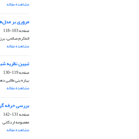
مشاهده مقاله
مروری بر مدل‌ها
صفحه
103-118
اله‌کرم صالحی، برز
مشاهده مقاله
تبیین نظریه شبکه کنشگران (ANT
صفحه
119-130
بهاره بنی طالبی د
مشاهده مقاله
بررسی حرفه گرا
صفحه
131-142
معصومه اردکانی
مشاهده مقاله