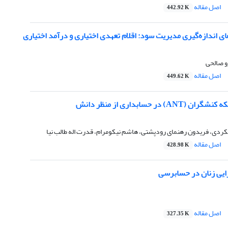
اصل مقاله
442.92 K
ی اندازه‌گیری مدیریت سود: اقلام تعهدی اختیاری و درآمد اختیاری
و صالحی
اصل مقاله
449.62 K
) در حسابداری از منظر دانش
هکردی، فریدون رهنمای رودپشتی، هاشم نیکومرام، قدرت اله طالب نیا
اصل مقاله
428.98 K
یی زنان در حسابرسی
اصل مقاله
327.35 K