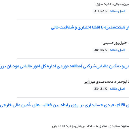
ن بدیعی، حمید نبوی
اصل مقاله
310.52 K
ر هیئت‌مدیره با افشا اختیاری و شفافیت مالی
 جلیل پورحسینی
اصل مقاله
383.65 K
 و تمکین مالیاتی شرکتی (مطالعه موردی اداره کل امور مالیاتی مودیان بزر
 ابوحمزه، محمدمهدی میرزایی
اصل مقاله
334.31 K
ی اقلام تعهدی حسابداری بر روی رابطه بین فعالیت‌های تأمین مالی خارجی
عود سعیدی، محبوبه ‌سادات رباطی، وحید احمدیان