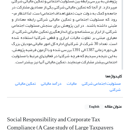
پژوهش به بررسی رابطه بین مسئولیت اجتماعی و تمکین مالیاتی شرکتی
می­پردازد. از آن­جا که تمکین مالیاتی شرکتی یکی از مصادیق مشارکت در
جامعه و کمک به دولت جهت تحقق اهداف اجتماعی است، لذا انتظار می­
رود که مسئولیت اجتماعی و تمکین مالیاتی شرکتی رابطه معنادار و
مثبتی داشته باشند. در این پژوهش برای سنجش مسئولیت اجتماعی
شرکتی، از ابزار پرسشنامه و برای اندازه­گیری تمکین مالیاتی شرکتی، از
معیاری مبتنی بر تفاوت مالیات ابرازی و قطعی شرکت­ها استفاده شده
است. تعداد 30 شرکت از شرکت­های اداره کل امور مالیاتی مودیان بزرگ
طی دوره زمانی 1387 الی 1391 بررسی شده و با آزمون فرضیه پژوهش،
به این نتیجه رسیدیم که هرچه شرکت­ها در فعالیت­های مرتبط با مسئولیت
اجتماعی بیشتر مشارکت می­نمایند، تمکین مالیاتی آن­ها نیز بیشتر است.
کلیدواژه‌ها
مسئولیت اجتماعی شرکتی
مالیات
درآمد مالیاتی
تمکین مالیاتی
شرکتی
عنوان مقاله
English
Social Responsibility and Corporate Tax
Compliance (A Case study of Large Taxpayers