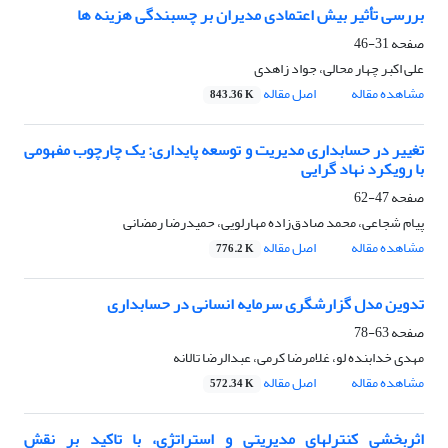
بررسی تأثیر بیش اعتمادی مدیران بر چسبندگی هزینه ها
صفحه
31-46
علی اکبر چهار محالی، جواد زاهدی
مشاهده مقاله
اصل مقاله
843.36 K
تغییر در حسابداری مدیریت و توسعه پایداری: یک چارچوب مفهومی
با رویکرد نهاد گرایی
صفحه
47-62
پیام شجاعی، محمد صادق‌زاده مهارلویی، حمیدرضا رمضانی
مشاهده مقاله
اصل مقاله
776.2 K
تدوین مدل گزارشگری سرمایه انسانی در حسابداری
صفحه
63-78
مهدی خدابنده لو، غلامرضا کرمی، عبدالرضا تالانه
مشاهده مقاله
اصل مقاله
572.34 K
اثربخشی کنترلهای مدیریتی و استراتژی، با تاکید بر نقش