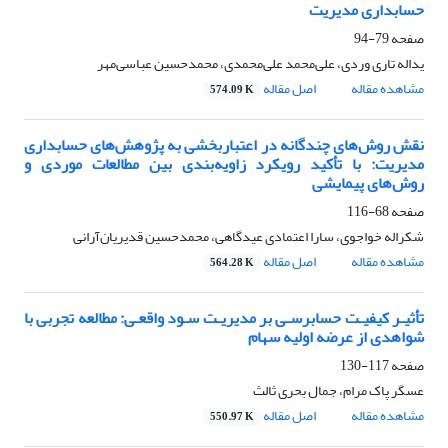
حسابداری مدیریت
صفحه
79-94
یداله تاری وردی، علی‌محمد علی‌محمدی، محمدحسین عباسی‌مهر
مشاهده مقاله
اصل مقاله
574.09 K
نقش روش‌های چندگانه در اعتباربخشی به پژوهش‌های حسابداری
مدیریت: با تأکید رویکرد زاویه‌بندی بین مطالعات موردی و
روش‌های پیمایشی
صفحه
68-116
شکراله خواجوی، سارا اعتمادی عیدگاهی، محمدحسین قدیریان‌آرانی
مشاهده مقاله
اصل مقاله
564.28 K
تأثیـر کیفیـت حسابرسـی بر مدیریـت سـود واقعـی: مطالعه تجربی با
شواهدی از عرضه اولیه سهام
صفحه
117-130
عسگر پاک مرام، جمال بحری ثالث
مشاهده مقاله
اصل مقاله
550.97 K