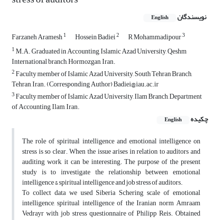
نویسندگان
English
1
2
3
Farzaneh Aramesh
Hossein Badiei
R Mohammadipour
1
M.A. Graduated in Accounting, Islamic Azad University, Qeshm
International branch, Hormozgan, Iran.
2
Faculty member of Islamic Azad University, South Tehran Branch,
Tehran, Iran. (Corresponding Author) Badiei@iau.ac.ir
3
Faculty member of Islamic Azad University, Ilam Branch, Department
of Accounting, Ilam, Iran.
چکیده
English
The role of spiritual intelligence and emotional intelligence on
stress is so clear. When the issue arises in relation to auditors and
auditing work, it can be interesting. The purpose of the present
study is to investigate the relationship between emotional
intelligence & spiritual intelligence and job stress of auditors.
To collect data we used Siberia Schering scale of emotional
intelligence, spiritual intelligence of the Iranian norm Amraam
Vedrayr with job stress questionnaire of Philipp Reis. Obtained