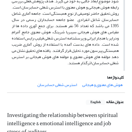
شود موضوع ابعاد جالبی به خود می گیرد. هدف پژوهش فعلی بررسی
رابطه هوش هیجانی و هوش معنوی با استرس شغلی حسابرسان است.
روش تحقیق حاضر توصیفی از نوع همبستگی است. جامعه آماری شامل
حسابرسان شاغل انفرادی عضو جامعه حسابداران رسمی در سال
1395 می باشد که تعداد 56 نفر هستند. برای جمع آوری داده ها از
مقیاس های هوش هیجانی سیبریا شرینگ، هوش معنوی جامع آمرام
ودرایر با هنجار ایرانی و پرسشنامه استرس شغلی فیلیپ رایس استفاده
شده است. داده های بدست آمده با استفاده از روش آماری ضریب
همبستگی پیرسون مورد تحلیل قرار گرفتند. یافته های تحقیق نشان می
دهد مولفه های هوش معنوی و مولفه های هوش هیجانی بر استرس
شغلی حسابرسان اثرگذار هستند.
کلیدواژه‌ها
هوش های معنوی و هیجانی
استرس شغلی حسابرسان
عنوان مقاله
English
Investigating the relationship between spiritual
intelligence & emotional intelligence and job
stress of auditors