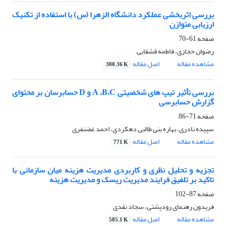
بررسی اثربخشی عملکرد دانشگاه الزهرا (س) با استفاده از تکنیک
ارزیابی متوازن
صفحه
61-70
رضوان حجازی، فاطمه قشقایی
مشاهده مقاله
اصل مقاله
380.36 K
بررسی تأثیر تیپ های شخصیتی A ،B،C و D حسابرسان بر محتوای
گزارش حسابرسی
صفحه
71-86
سپیده نادری، بهاره بنی طالبی دهکردی، احمد غضنفری
مشاهده مقاله
اصل مقاله
771 K
تجزیه و تحلیل نظری و کاربردی مدیریت هزینه میان سازمانی با
تاکید بر تلفیق فرایند مدیریت ریسک و مدیریت هزینه
صفحه
87-102
فریدون رهنمای رودپشتی، سجاد نقدی
مشاهده مقاله
اصل مقاله
585.1 K