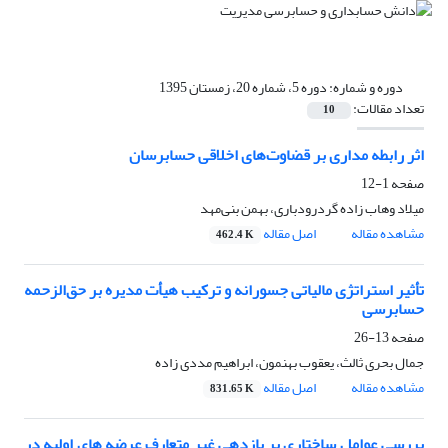
دوره و شماره:
دوره 5، شماره 20، زمستان 1395
تعداد مقالات:
10
اثر رابطه مداری بر قضاوت‌های اخلاقی حسابرسان
صفحه
1-12
میلاد وهاب زاده گردرودباری، بهمن بنی‌مهد
مشاهده مقاله
اصل مقاله
462.4 K
تأثیر استراتژی مالیاتی جسورانه و ترکیب هیأت مدیره بر حق‌الزحمه
حسابرسی
صفحه
13-26
جمال بحری ثالث، یعقوب بهنمون، ابراهیم مددی زاده
مشاهده مقاله
اصل مقاله
831.65 K
بررسی عوامل ساختاری بر بازدهی غیر متعارف عرضه های اولیه در