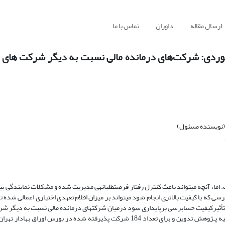
ارسال مقاله
داوران
تماس با ما
موردی: شرکت‌های درمانده مالی نسبت به دیگر شرکت های 
 (نویسنده مسئول)
اما، آنچه می­تواند باعث کنترل رفتار فرصت­طلبانه­ی مدیریت شده و مشکلات نمایندگی ب
ه با کیفیت بالاتری انجام شود می­تواند بر میزان اقلام تعهدی اختیاری اعمالی شده 
أثیرکیفیت حسابرسی برپایداری سود درمیان شرکت­های درمانده مالی نسبت به دیگر ش
اوراق بهادار تهران می باشد. با توجه به ادبیات و پیشینه­ی پژوهش، شش فرضیه­ پـژوهش تدوین و برای تعداد 184 شرکت پذیرفته شده در 