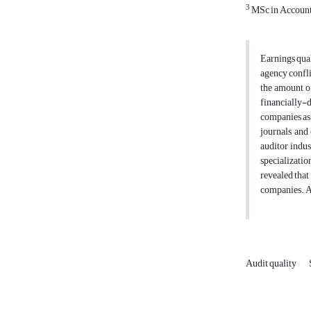
3
MSc in Account
Earnings qual
agency confli
the amount of
financially-
companies as 
journals and 
auditor indus
specializatio
revealed that
companies. Ap
Audit quality