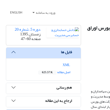
ورود به سامانه
ENGLISH
بورس اوراق
دوره 5، شماره 20
زمستان 1395
صفحه
47-60
فایل ها
XML
اصل مقاله
625.57 K
هم رسانی
ین سهامداران و
توسط مدیریت و
ارجاع به این مقاله
رکت های بورس
بورس اوراق بهادار تهران از ابتدای سال