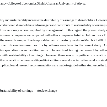
ancy, College of Economics, ShahidChamran University of Ahvaz
ity and sustainability increase the desirability of earnings to shareholders. Howev
cts between shareholders and managers and contribute to sustainability of earnings. A
 discretionary accruals applied by management. In this regard, the present study ai
distressed companies as compared with other companies listed in Tehran Stock Ex
the research sample. The temporal domain of the study was from March 21, 2005 to 
other information resources. Six hypotheses were tested in the present study. Aud
try specialization and auditor tenure. The results of testing the research hypothe
n with sustainability of earnings. However, there was no significant correlation
 the correlation between audit quality (auditor size and specialization) and sustaina
plicable and research recommendations are made to guide further studies on the t
Sustainability of earnings
stock exchange