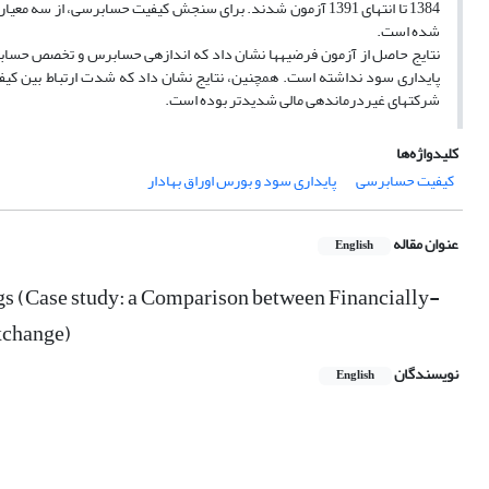
1384 تا انتهای 1391 آزمون شدند. برای سنجش کیفیت حسابرسی
شده است.
نتایج حاصل از آزمون فرضیه­ها نشان داد که اندازه­ی حسابرس و تخصص حسابرس
پایداری سود نداشته است. همچنین، نتایج نشان داد که شدت ارتباط بین کیف
شرکت­های غیردرمانده­ی مالی شدیدتر بوده است.
کلیدواژه‌ها
کیفیت حسابرسی
پایداری سود و بورس اوراق بهادار
عنوان مقاله
English
ings (Case study: a Comparison between Financially-
xchange)
نویسندگان
English