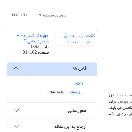
ورود به سامانه
ENGLISH
دوره 2، شماره 7 -
شماره پیاپی 7
پاییز 1392
صفحه
91-102
فایل ها
XML
اصل مقاله
344.76 K
جود دارد. این
 باشد. نتایج حاصل از بررسی 68شرکت پذیرفته شده در بورس اوراق
ود کاهش می یابد.
هم رسانی
ر در صورتی­که
ارجاع به این مقاله